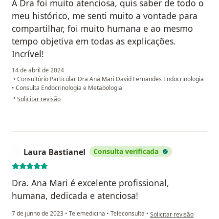
A Dra foi muito atenciosa, quis saber de todo o
meu histórico, me senti muito a vontade para
compartilhar, foi muito humana e ao mesmo
tempo objetiva em todas as explicações.
Incrível!
14 de abril de 2024
•
Consultório Particular Dra Ana Mari David Fernandes Endocrinologia
•
Consulta Endocrinologia e Metabologia
na opinião do utilizador Maria Fernanda
•
Solicitar revisão
Laura Bastianel
Consulta verificada
L
Dra. Ana Mari é excelente profissional,
humana, dedicada e atenciosa!
na opinião do utilizador 
7 de junho de 2023
•
Telemedicina
•
Teleconsulta
•
Solicitar revisão