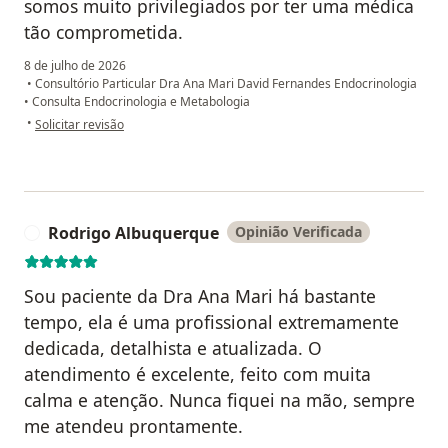
somos muito privilegiados por ter uma médica
tão comprometida.
8 de julho de 2026
•
Consultório Particular Dra Ana Mari David Fernandes Endocrinologia
•
Consulta Endocrinologia e Metabologia
na opinião do utilizador Vania O.L.
•
Solicitar revisão
Rodrigo Albuquerque
Opinião Verificada
R
Sou paciente da Dra Ana Mari há bastante
tempo, ela é uma profissional extremamente
dedicada, detalhista e atualizada. O
atendimento é excelente, feito com muita
calma e atenção. Nunca fiquei na mão, sempre
me atendeu prontamente.