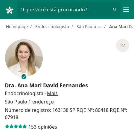
Men
O que você está procurando?
Homepage
Endocrinologista
São Paulo
Ana Mari Da
Mudar de cidade
Dra.
Ana Mari David Fernandes
sobre as especializações
Endocrinologista
·
Mais
São Paulo
1 endereço
Número de registro: 163138 SP RQE Nº: 80418 RQE Nº:
67918
153 opiniões