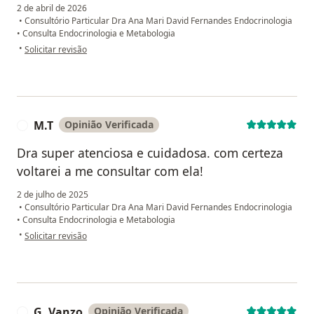
2 de abril de 2026
•
Consultório Particular Dra Ana Mari David Fernandes Endocrinologia
•
Consulta Endocrinologia e Metabologia
na opinião do utilizador Rodrigo Albuquerque
•
Solicitar revisão
M.T
Opinião Verificada
M
Dra super atenciosa e cuidadosa. com certeza
voltarei a me consultar com ela!
2 de julho de 2025
•
Consultório Particular Dra Ana Mari David Fernandes Endocrinologia
•
Consulta Endocrinologia e Metabologia
na opinião do utilizador M.T
•
Solicitar revisão
G. Vanzo
Opinião Verificada
G