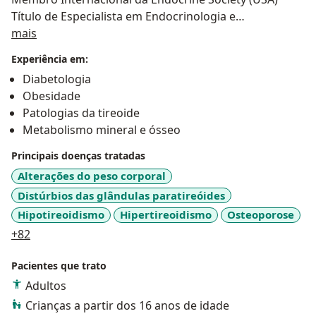
Título de Especialista em Endocrinologia e
Sobre mim
Metabologia pela Sociedade Brasileira de
mais
Endocrinologia e Metabologia(SBEM)
Experiência em:
Residência Médica de Endocrinologia e Metabologia
Diabetologia
pelo Hospital Servidor Público Estadual( IAMSPE)
Obesidade
Título de Especialista em Clínica Médica pela Sociedade
Patologias da tireoide
Brasileira de Clínica Médica( 2016)
Metabolismo mineral e ósseo
Meu objetivo como endocrinologista é realizar um
Principais doenças tratadas
acompanhamento individualizado do paciente,
Alterações do peso corporal
buscando o melhor tratamento, a melhoria da
Distúrbios das glândulas paratireóides
qualidade de vida, e atuar na prevenção das doenças.
Hipotireoidismo
Hipertireoidismo
Osteoporose
Sempre de maneira humana e ética.
a11y_sr_more_diseases
+82
Participo continuamente de cursos, congressos e
Pacientes que trato
simpósios para oferecer o tratamento mais adequado
Adultos
e atualizado a meus pacientes.
Crianças a partir dos 16 anos de idade