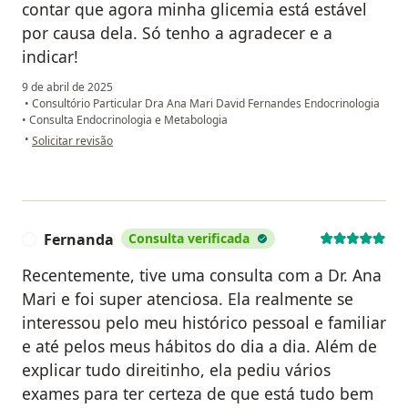
contar que agora minha glicemia está estável
por causa dela. Só tenho a agradecer e a
indicar!
9 de abril de 2025
•
Consultório Particular Dra Ana Mari David Fernandes Endocrinologia
•
Consulta Endocrinologia e Metabologia
na opinião do utilizador B.E.M
•
Solicitar revisão
Fernanda
Consulta verificada
F
Recentemente, tive uma consulta com a Dr. Ana
Mari e foi super atenciosa. Ela realmente se
interessou pelo meu histórico pessoal e familiar
e até pelos meus hábitos do dia a dia. Além de
explicar tudo direitinho, ela pediu vários
exames para ter certeza de que está tudo bem