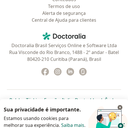
Termos de uso
Alerta de segurança
Central de Ajuda para clientes
Contato
Doctoralia - Homepage
Doctoralia Brasil Serviços Online e Software Ltda
Rua Visconde do Rio Branco, 1488 - 2º andar - Batel
80420-210 Curitiba (Paraná), Brasil
Facebook
abre num novo separador
Instagram
abre num novo separador
Linkedin
abre num novo separad
Glassdoor
abre num novo se
abre num novo separador
abre num novo separador
abre num novo separador
abre num novo separado
abre num n
abre
Polska
,
Türkiye
,
España
,
Italia
,
Deutschland
,
Česko
,
abre num novo separador
abre num novo separador
abre num novo separador
abre num novo separa
abre num no
abre n
Portugal
,
México
,
Chile
,
Brasil
,
Argentina
,
Perú
,
Sua privacidade é importante.
abre num novo separad
Colombia
Estamos usando cookies para
melhorar sua experiência.
www.doctoralia.com.br © 2026 - Agende agora sua
Saiba mais
.