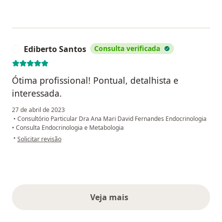
Ediberto Santos
Consulta verificada
E
Ótima profissional! Pontual, detalhista e
interessada.
27 de abril de 2023
•
Consultório Particular Dra Ana Mari David Fernandes Endocrinologia
•
Consulta Endocrinologia e Metabologia
na opinião do utilizador Ediberto Santos
•
Solicitar revisão
Veja mais
opiniões acima