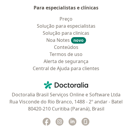
Para especialistas e clínicas
Preço
Solução para especialistas
Solução para clinicas
Noa Notes
novo
Conteúdos
Termos de uso
Alerta de segurança
Central de Ajuda para clientes
Contato
Doctoralia - Homepage
Doctoralia Brasil Serviços Online e Software Ltda
Rua Visconde do Rio Branco, 1488 - 2º andar - Batel
80420-210 Curitiba (Paraná), Brasil
Facebook
abre num novo separador
Instagram
abre num novo separador
Linkedin
abre num novo separad
Glassdoor
abre num novo se