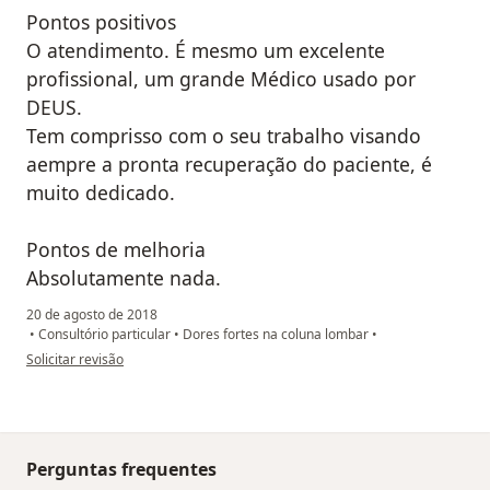
Pontos positivos
O atendimento. É mesmo um excelente
profissional, um grande Médico usado por
DEUS.
Tem comprisso com o seu trabalho visando
aempre a pronta recuperação do paciente, é
muito dedicado.
Pontos de melhoria
Absolutamente nada.
20 de agosto de 2018
•
Consultório particular
•
Dores fortes na coluna lombar
•
na opinião do utilizador Sua conta foi excluída
Solicitar revisão
Perguntas frequentes