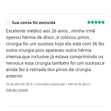
Sua conta foi excluída
Excelente médico aos 26 anos , minha irmã
operou hérnia de disco ,e colocou pinos ,
cirurgia foi um sucesso,hoje ela está com 36 fez
outra cirurgia pois apareceu outra hérnia
imensa,que inclusive já estava comprimindo os
nervos,e essa cirurgia também foi um sucesso,e
ainda fez a retirada dos pinos da cirurgia
anterior
26 de abril de 2019
•
Consultório particular
•
Hérnia de disco
•
na opinião do utilizador Sua conta foi excluída
Solicitar revisão