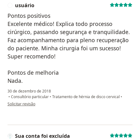
usuário
U
Pontos positivos
Excelente médico! Explica todo processo
cirúrgico, passando segurança e tranquilidade.
Faz acompanhamento para pleno recuperação
do paciente. Minha cirurgia foi um sucesso!
Super recomendo!
Pontos de melhoria
Nada.
30 de dezembro de 2018
•
Consultório particular
•
Tratamento de hérnia de disco cervical
•
na opinião do utilizador usuário
Solicitar revisão
Sua conta foi excluída