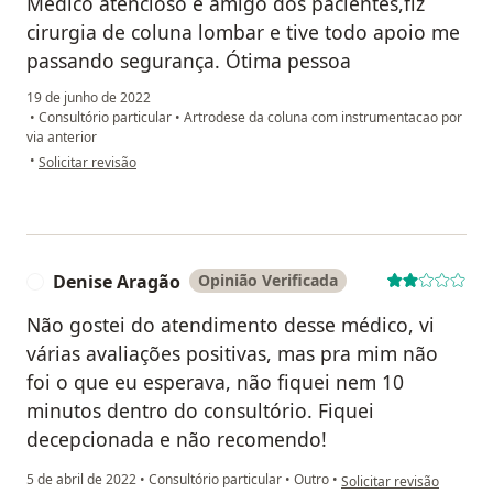
Medico atencioso e amigo dos pacientes,fiz
cirurgia de coluna lombar e tive todo apoio me
passando segurança. Ótima pessoa
19 de junho de 2022
•
Consultório particular
•
Artrodese da coluna com instrumentacao por
via anterior
na opinião do utilizador Nilda costa de Lima
•
Solicitar revisão
Denise Aragão
Opinião Verificada
D
Não gostei do atendimento desse médico, vi
várias avaliações positivas, mas pra mim não
foi o que eu esperava, não fiquei nem 10
minutos dentro do consultório. Fiquei
decepcionada e não recomendo!
na opinião do utilizador
5 de abril de 2022
•
Consultório particular
•
Outro
•
Solicitar revisão