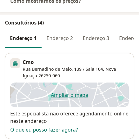
Como mostramos os preços?
Consultórios (4)
Endereço 1
Endereço 2
Endereço 3
Endereç
Cmo
Rua Bernadino de Melo, 139 / Sala 104,
Nova
Iguaçu
26250-060
Ampliar o mapa
abre num novo separador
Disponibilidade
Este especialista não oferece agendamento online
neste endereço
O que eu posso fazer agora?