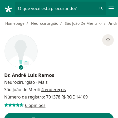
Men
O que você está procurando?
Homepage
Neurocirurgião
São João De Meriti
Andr
Mudar de 
Dr.
André Luis Ramos
sobre as especializações
Neurocirurgião
·
Mais
São João de Meriti
4 endereços
Número de registro: 701378 RJ-RQE 14109
6 opiniões