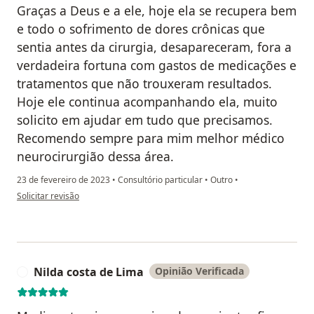
Graças a Deus e a ele, hoje ela se recupera bem
e todo o sofrimento de dores crônicas que
sentia antes da cirurgia, desapareceram, fora a
verdadeira fortuna com gastos de medicações e
tratamentos que não trouxeram resultados.
Hoje ele continua acompanhando ela, muito
solicito em ajudar em tudo que precisamos.
Recomendo sempre para mim melhor médico
neurocirurgião dessa área.
23 de fevereiro de 2023
•
Consultório particular
•
Outro
•
na opinião do utilizador Elza O dos Santos Nicolau
Solicitar revisão
Nilda costa de Lima
Opinião Verificada
N