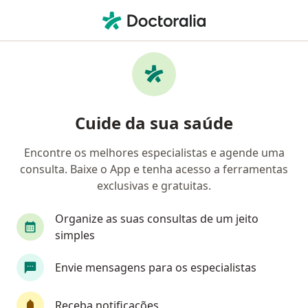
Men
Cirurgião Buco-Maxilo-Facial • São José do Rio Preto, São Paulo SP
Filtros
Convênio:
Saúde Caixa (Caixa
Cirurgiões buco-maxilo-faciais Saúde Caixa
Cuide da sua saúde
(Caixa Econômica Federal) em São José do
Rio Preto
Encontre os melhores especialistas e agende uma
consulta. Baixe o App e tenha acesso a ferramentas
exclusivas e gratuitas.
Organize as suas consultas de um jeito
simples
Envie mensagens para os especialistas
Prof. Israel Vicente
·
Mais
Cirurgião buco-maxilo-facial, Dentista
Receba notificações