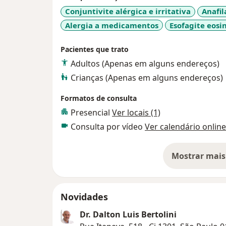
Minha experiência ao longo destes 30 anos
Conjuntivite alérgica e irritativa
Anafil
certificação de Conselheiro Empresarial da Saúde - CES - 
Alergia a medicamentos
Esofagite eosin
Brasil.
Temos como grande propósito colocar noss
Pacientes que trato
pacientes, atendendo de maneira personali
Adultos (Apenas em alguns endereços)
saúde e bem estar .
Crianças (Apenas em alguns endereços)
Formatos de consulta
Presencial
Ver locais (1)
Consulta por vídeo
Ver calendário online
Mostrar mais
so
Novidades
Dr. Dalton Luis Bertolini