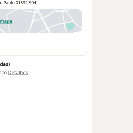
o Paulo
01332-904
 mapa
re num novo separador
das)
eço
Detalhes