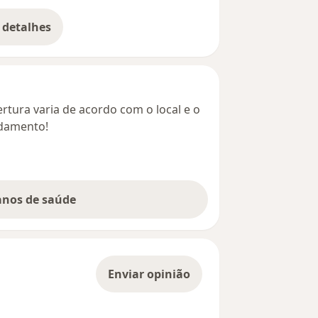
 detalhes
bre o endereço
rtura varia de acordo com o local e o
ndamento!
lanos de saúde
Enviar opinião