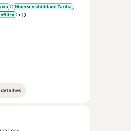
 de profissão permitiu-me alcançar a
axia
Hipersensibilidade Tardia
pela Board Academy
a11y_sr_more_diseases
ofílica
+19
a expertise a serviço de nossos
zada e eficiente , com foco em sua
 detalhes
bre a experiência