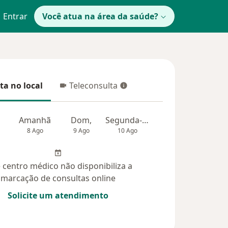
Entrar
Você atua na área da saúde?
ta no local
Teleconsulta
 no local
Teleconsulta
Amanhã
Dom,
Segunda-feira
Ter,
Qua
8 Ago
9 Ago
10 Ago
11 Ago
12 Ag
 centro médico não disponibiliza a
marcação de consultas online
Solicite um atendimento