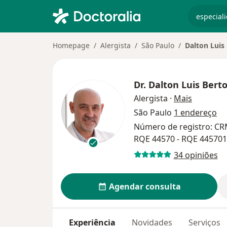
especiali
Homepage
Alergista
São Paulo
Dalton Luis 
Dr.
Dalton Luis Berto
sobre as 
Alergista
·
Mais
São Paulo
1 endereço
Número de registro: CRM
RQE 44570 - RQE 445701
34 opiniões
Agendar consulta
Experiência
Novidades
Serviços