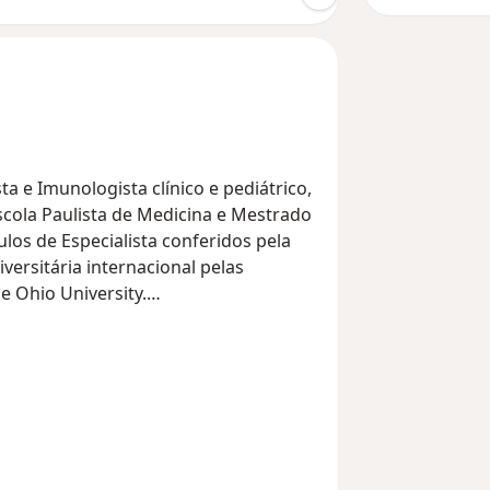
sta e Imunologista clínico e pediátrico,
cola Paulista de Medicina e Mestrado
los de Especialista conferidos pela
versitária internacional pelas
e Ohio University.
io de Dermatologia do Hospital das
ersidade de São Paulo atendendo
alérgicas e imunológicas e orientando
moduladores.
 Alergia e Imunologia Clínica pela
lo Brasil.