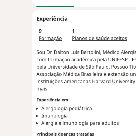
Experiência
9
1
Formação
Planos de saúde aceitos
Sou Dr. Dalton Luis Bertolini, Médico Alergi
com formação acadêmica pela UNIFESP - Es
pela Universidade de São Paulo. Possuo Títu
Associação Médica Brasileira e extensão uni
instituições americanas Harvard University 
Sobre mim
Atuo como Médico Assistente do Ambulatór
mais
Clínicas da Faculdade de Medicina da Univ
Experiência em:
pacientes adultos e crianças com doenças 
Alergologia pediátrica
a administração de medicamentos imuno
Imunologia
Também sou Professor de pós graduação em
Alergia e imunologia para adultos
Afya Educacional, onde participo da formação e treinamento de futuros
alergistas em São Paulo e outras regiões pe
Principais doenças tratadas