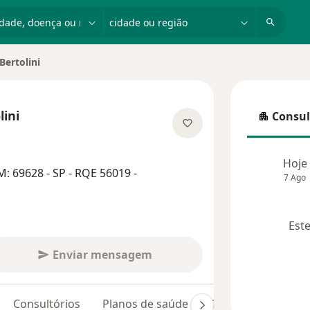
dade, doença ou nome
cidade ou região
Bertolini
lini
Consul
Consulta
especializações
Hoje
: 69628 - SP - RQE 56019 -
7 Ago
Este
Enviar mensagem
Consultórios
Planos de saúde
Opiniões (34)