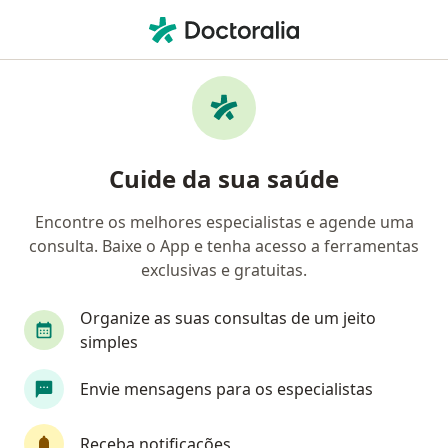
Men
Cardiomiopatias • Belo Horizonte, Minas Gerais MG
Filtros
• 1
Convênio
Mapa
Profissionais com experiência
Cuide da sua saúde
Cardiomiopatias, Belo Horizonte
Encontre os melhores especialistas e agende uma
consulta. Baixe o App e tenha acesso a ferramentas
Qual especialização você está procurando?
exclusivas e gratuitas.
Cardiologista
Médico clínico geral
Endocr
Organize as suas consultas de um jeito
simples
Envie mensagens para os especialistas
Receba notificações