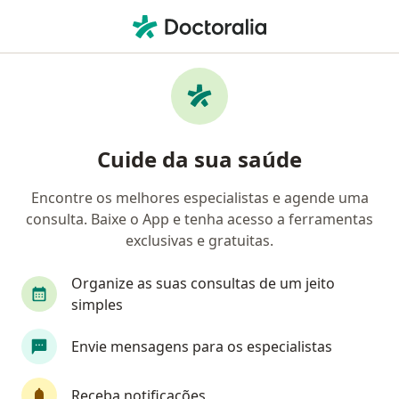
Men
Transtorno Da Ansiedade • Mesquita, Rio de Janeiro RJ
Filtros
• 1
Convênio
Mapa
Profissionais com experiência Transtorno da
Cuide da sua saúde
ansiedade, Mesquita
Encontre os melhores especialistas e agende uma
consulta. Baixe o App e tenha acesso a ferramentas
Qual especialização você está procurando?
exclusivas e gratuitas.
Psicólogo
Psiquiatra
Psicanalista
Organize as suas consultas de um jeito
simples
Envie mensagens para os especialistas
Receba notificações