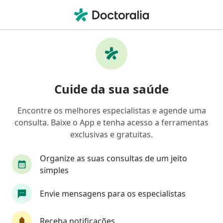
Men
Transtorno Da Personalidade Borderline • São Paulo, Brasil
Filtros
• 1
Convênio
Mapa
Profissionais com experiência Transtorno da
Cuide da sua saúde
personalidade borderline, São Paulo
Encontre os melhores especialistas e agende uma
consulta. Baixe o App e tenha acesso a ferramentas
Qual especialização você está procurando?
exclusivas e gratuitas.
Psicólogo
Psiquiatra
Psicanalista
Méd
Organize as suas consultas de um jeito
simples
Envie mensagens para os especialistas
Receba notificações