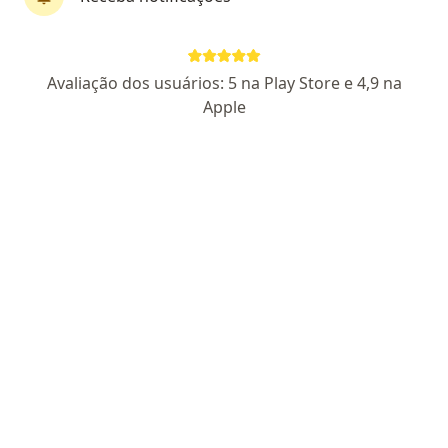
Perfil novo
Pagamento online
Avaliação dos usuários: 5 na Play Store e 4,9 na
Parcelamento disponível
Apple
Dr. Marco Antonio Montagner Giulianis
·
Mais
Psiquiatra
10 opiniões
RQE Não Encontrada
Escuta atenta e avaliação cuidadosa
Psiquiatria pelo HCPA
Plano terapêutico individualizado
Endereço
Teleconsulta
Av. Paulista, 2202, São Paulo
•
Mapa
Consulta Online em São Paulo