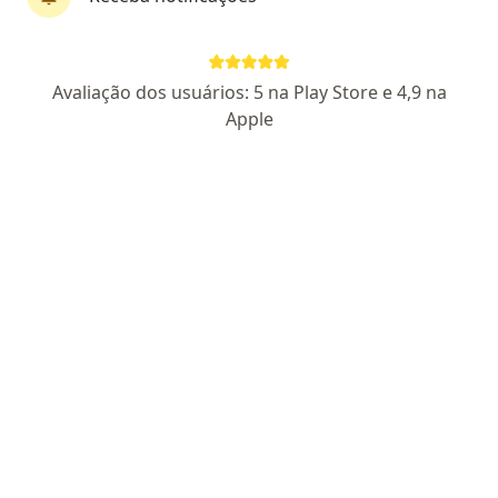
José Naldo Pereira
Avaliação dos usuários: 5 na Play Store e 4,9 na
·
Mais
Psicólogo
Apple
109 opiniões
06/157454
Pacientes fiéis
Endereço
Teleconsulta
Rua Felício de Camargo, 690, Suzano
•
Mapa
Allpsi Clínica Psicológica
Consulta Psicologia
R$ 160
Esse especialista não oferece agendamento online para esse endereço.
Solicite um atendimento