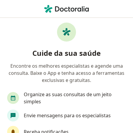
Men
Transtorno Depressivo • Suzano, São Paulo SP
Filtros
• 1
Convênio
Mapa
Profissionais com experiência Transtorno
Cuide da sua saúde
depressivo, Suzano
Encontre os melhores especialistas e agende uma
consulta. Baixe o App e tenha acesso a ferramentas
Qual especialização você está procurando?
exclusivas e gratuitas.
Psicólogo
Psiquiatra
Psicanalista
Méd
Organize as suas consultas de um jeito
simples
Envie mensagens para os especialistas
Receba notificações