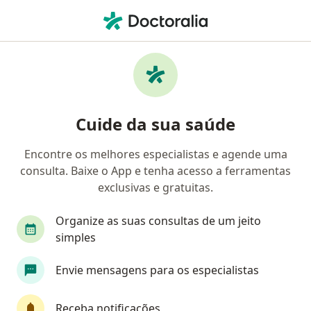
Men
Transtorno Obsesivo Compulsivo Toc • São Caetano do Sul, São Paulo SP
Filtros
• 1
Convênio
Mapa
Profissionais com experiência Transtorno
Cuide da sua saúde
Obsesivo Compulsivo (TOC), São Caetano do
Sul
Encontre os melhores especialistas e agende uma
consulta. Baixe o App e tenha acesso a ferramentas
Qual especialização você está procurando?
exclusivas e gratuitas.
Psicólogo
Psiquiatra
Psicanalista
Ps
Organize as suas consultas de um jeito
simples
Envie mensagens para os especialistas
Receba notificações