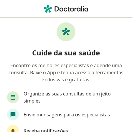
Men
Transtornos Mentais Diagnosticados Na Infância • Rio de Janeiro, Rio de Janeiro RJ
Filtros
• 1
Convênio
Mapa
Profissionais com experiência Transtornos
Cuide da sua saúde
mentais diagnosticados na infância, Rio de
Janeiro
Encontre os melhores especialistas e agende uma
consulta. Baixe o App e tenha acesso a ferramentas
Qual especialização você está procurando?
exclusivas e gratuitas.
Psicólogo
Psiquiatra
Psicanalista
Pe
Organize as suas consultas de um jeito
simples
Envie mensagens para os especialistas
Receba notificações