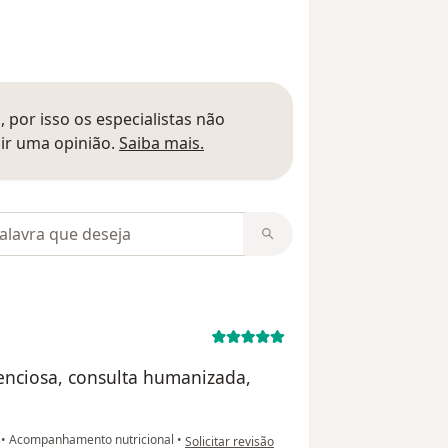
 por isso os especialistas não
Saber mais sobre pareceres
ir uma opinião.
Saiba mais.
m opiniões
tenciosa, consulta humanizada,
na opinião do utilizador Márcia
a
•
Acompanhamento nutricional
•
Solicitar revisão