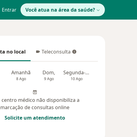
Entrar
Você atua na área da saúde?
ta no local
Teleconsulta
 no local
Teleconsulta
Amanhã
Dom,
Segunda-feira
Ter,
Qua
8 Ago
9 Ago
10 Ago
11 Ago
12 Ag
 centro médico não disponibiliza a
marcação de consultas online
Solicite um atendimento
das (12)