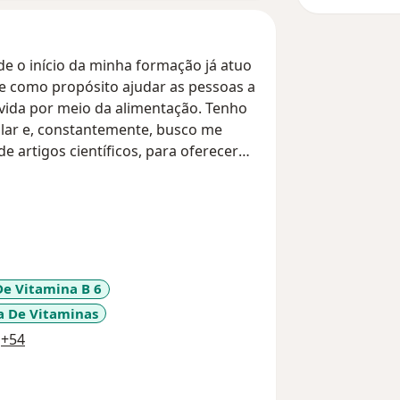
de o início da minha formação já atuo
e como propósito ajudar as pessoas a
vida por meio da alimentação. Tenho
alar e, constantemente, busco me
de artigos científicos, para oferecer
daptado às necessidades individuais
 tem sua própria história, seus
atendimento é feito com escuta,
 estratégias realistas e eficazes para
 e duradoura.
De Vitamina B 6
a De Vitaminas
a11y_sr_more_diseases
+54