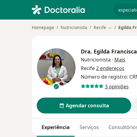
especiali
Homepage
Nutricionista
Recife
Egilda F
Mudar de cid
Dra.
Egilda Francisc
sobre
Nutricionista
·
Mais
Recife
2 endereços
Número de registro: CR
3 opiniões
Agendar consulta
Experiência
Serviços
Consultório