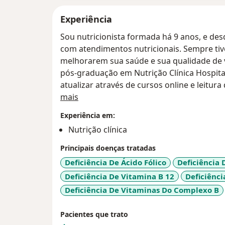
Experiência
Sou nutricionista formada há 9 anos, e des
com atendimentos nutricionais. Sempre tiv
melhorarem sua saúde e sua qualidade de 
pós-graduação em Nutrição Clínica Hospit
atualizar através de cursos online e leitura 
Sobre mim
um atendimento baseado em evidências e a
mais
de cada paciente. Acredito que cada pessoa
Experiência em:
desafios e suas conquistas. Por isso, meu 
Nutrição clínica
empatia e respeito. Juntos, vamos construir
alcançar seus objetivos de forma saudável
Principais doenças tratadas
Deficiência De Ácido Fólico
Deficiência 
Deficiência De Vitamina B 12
Deficiênci
Deficiência De Vitaminas Do Complexo B
Pacientes que trato