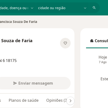
dade, doença ou nome
cidade ou região
rancisca Souza De Faria
ade
a Souza de Faria
Consul
Consulta
 as especializações
Hoje
N 6 18175
7 Ago
Este
Enviar mensagem
s
Planos de saúde
Opiniões (3)
Dúvidas respondi