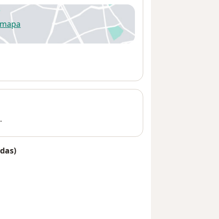
 mapa
re num novo separador
.
das)