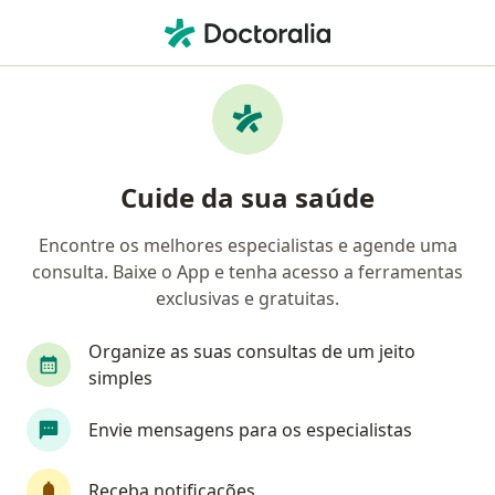
Men
Especialista Em Biomedicina • São Paulo, Brasil
Filtros
Convênio
Mapa
Especialistas em biomedicina em São Paulo
Cuide da sua saúde
Encontre os melhores especialistas e agende uma
Qual é o seu convênio?
consulta. Baixe o App e tenha acesso a ferramentas
exclusivas e gratuitas.
Organize as suas consultas de um jeito
simples
Envie mensagens para os especialistas
Dra. Michele Sampaio
Receba notificações