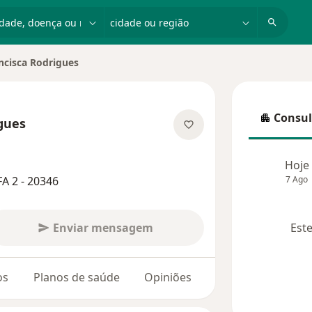
dade, doença ou nome
cidade ou região
ncisca Rodrigues
e cidade
Consul
gues
Consulta
bre as especializações
Hoje
A 2 - 20346
7 Ago
Enviar mensagem
Este
os
Planos de saúde
Opiniões