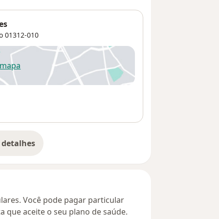
es
o
01312-010
 mapa
re num novo separador
 detalhes
bre o endereço
culares. Você pode pagar particular
ta que aceite o seu plano de saúde.