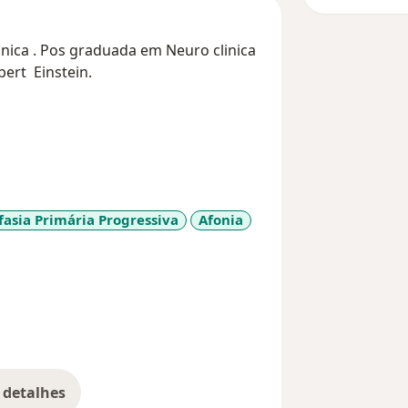
nica . Pos graduada em Neuro clinica
bert Einstein.
fasia Primária Progressiva
Afonia
re_diseases
 detalhes
bre a experiência