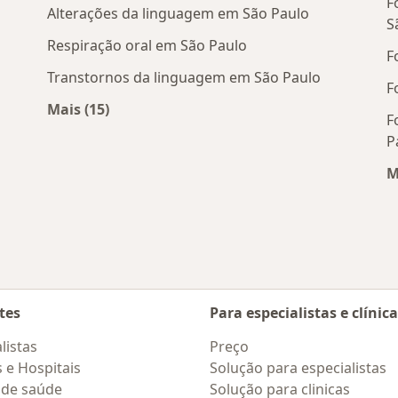
F
Alterações da linguagem em São Paulo
S
Respiração oral em São Paulo
F
Transtornos da linguagem em São Paulo
F
Mais (15)
F
próximos
Mais na categoria: Doenças mais tratadas
P
M
tes
Para especialistas e clínic
listas
Preço
s e Hospitais
Solução para especialistas
 de saúde
Solução para clinicas