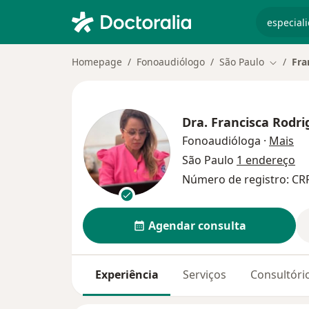
especiali
Homepage
Fonoaudiólogo
São Paulo
Fra
Mudar d
Dra.
Francisca Rodri
so
Fonoaudióloga
·
Mais
São Paulo
1 endereço
Número de registro: CRF
Agendar consulta
Experiência
Serviços
Consultóri