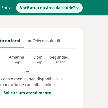
Entrar
Você atua na área da saúde?
ta no local
Teleconsulta
 no local
Teleconsulta
Amanhã
Dom,
Segunda-feira
Ter,
Qua
8 Ago
9 Ago
10 Ago
11 Ago
12 Ag
 centro médico não disponibiliza a
marcação de consultas online
Solicite um atendimento