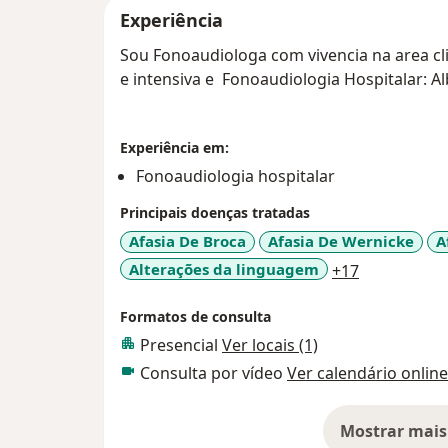
Experiência
Sou Fonoaudiologa com vivencia na area cli
e intensiva e Fonoaudiologia Hospitalar: Al
Experiência em:
Fonoaudiologia hospitalar
Principais doenças tratadas
Afasia De Broca
Afasia De Wernicke
A
a11y_sr_mo
Alterações da linguagem
+17
Formatos de consulta
Presencial
Ver locais (1)
Consulta por vídeo
Ver calendário online
Mostrar mais
so