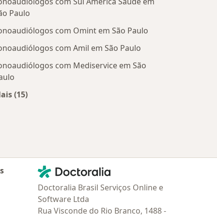
onoaudiólogos com Sul América Saúde em
ão Paulo
onoaudiólogos com Omint em São Paulo
onoaudiólogos com Amil em São Paulo
onoaudiólogos com Mediservice em São
aulo
ais (15)
Mais na categoria: Convênios médicos mais populare
Contato
Doctoralia - Homepage
as
Doctoralia Brasil Serviços Online e
Software Ltda
Rua Visconde do Rio Branco, 1488 -