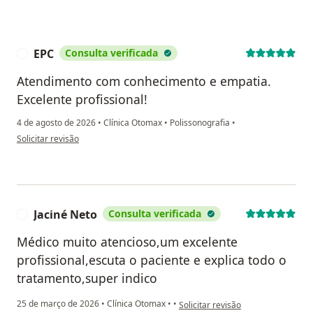
EPC
Consulta verificada
E
Atendimento com conhecimento e empatia.
Excelente profissional!
4 de agosto de 2026
•
Clínica Otomax
•
Polissonografia
•
na opinião do utilizador EPC
Solicitar revisão
Jaciné Neto
Consulta verificada
J
Médico muito atencioso,um excelente
profissional,escuta o paciente e explica todo o
tratamento,super indico
na opinião do utilizador Jaciné Net
25 de março de 2026
•
Clínica Otomax
•
•
Solicitar revisão