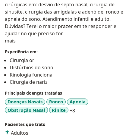
cirúrgicas em: desvio de septo nasal, cirurgia de
sinusite, cirurgia das amígdalas e adenóide, ronco e
apneia do sono. Atendimento infantil e adulto.
Dúvidas? Terei o maior prazer em te responder e
ajudar no que preciso for.
Sobre mim
mais
Experiência em:
Cirurgia orl
Distúrbios do sono
Rinologia funcional
Cirurgia de nariz
Principais doenças tratadas
Doenças Nasais
Ronco
Apneia
a11y_sr_more_diseases
Obstrução Nasal
Rinite
+8
Pacientes que trato
Adultos