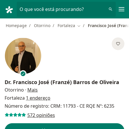
Men
O que você está procurando?
Homepage
Otorrino
Fortaleza
Francisco José (Franz
Mudar de cidade
Dr.
Francisco José (Franzé) Barros de Oliveira
sobre as especializações
Otorrino
·
Mais
Fortaleza
1 endereço
Número de registro: CRM: 11793 - CE RQE Nº: 6235
572 opiniões