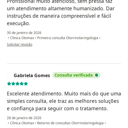
Profissional muito atencioso, sem pressa faz
um atendimento altamente humanizado. Dar
instruções de maneira compreensível e fácil
execução.
30 de janeiro de 2026
•
Clínica Otomax
•
Primeira consulta Otorrinolaringologia
•
na opinião do utilizador Albery Viana
Solicitar revisão
Gabriela Gomes
Consulta verificada
G
Excelente atendimento. Muito mais do que uma
simples consulta, ele traz as melhores soluções
e confiança para seguir com o tratamento.
28 de janeiro de 2026
•
Clínica Otomax
•
Retorno de consultas Otorrinolaringologia
•
na opinião do utilizador Gabriela Gomes