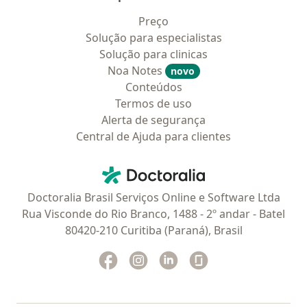
Preço
Solução para especialistas
Solução para clinicas
Noa Notes
novo
Conteúdos
Termos de uso
Alerta de segurança
Central de Ajuda para clientes
Contato
Doctoralia - Homepage
Doctoralia Brasil Serviços Online e Software Ltda
Rua Visconde do Rio Branco, 1488 - 2º andar - Batel
80420-210 Curitiba (Paraná), Brasil
Facebook
abre num novo separador
Instagram
abre num novo separador
Linkedin
abre num novo separad
Glassdoor
abre num novo se