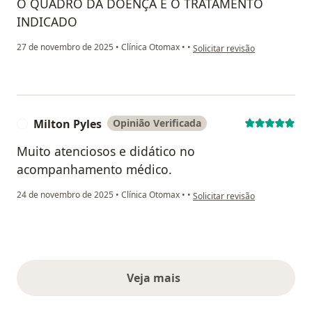
O QUADRO DA DOENÇA E O TRATAMENTO
INDICADO
na opinião do utilizador TWAA
27 de novembro de 2025
•
Clínica Otomax
•
•
Solicitar revisão
Milton Pyles
Opinião Verificada
M
Muito atenciosos e didático no
acompanhamento médico.
na opinião do utilizador Milton
24 de novembro de 2025
•
Clínica Otomax
•
•
Solicitar revisão
Veja mais
opiniões acima