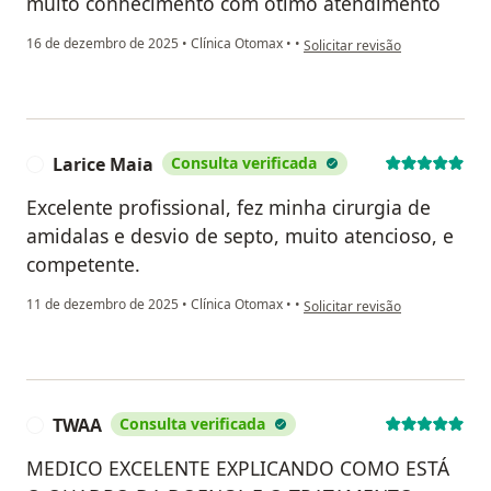
muito conhecimento com ótimo atendimento
na opinião do utilizador david d
16 de dezembro de 2025
•
Clínica Otomax
•
•
Solicitar revisão
Larice Maia
Consulta verificada
L
Excelente profissional, fez minha cirurgia de
amidalas e desvio de septo, muito atencioso, e
competente.
na opinião do utilizador Larice
11 de dezembro de 2025
•
Clínica Otomax
•
•
Solicitar revisão
TWAA
Consulta verificada
T
MEDICO EXCELENTE EXPLICANDO COMO ESTÁ