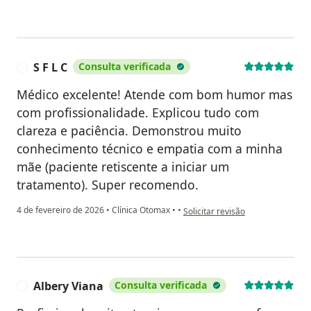
S F L C
Consulta verificada
S
Médico excelente! Atende com bom humor mas
com profissionalidade. Explicou tudo com
clareza e paciência. Demonstrou muito
conhecimento técnico e empatia com a minha
mãe (paciente retiscente a iniciar um
tratamento). Super recomendo.
na opinião do utilizador S F L C
4 de fevereiro de 2026
•
Clínica Otomax
•
•
Solicitar revisão
Albery Viana
Consulta verificada
A