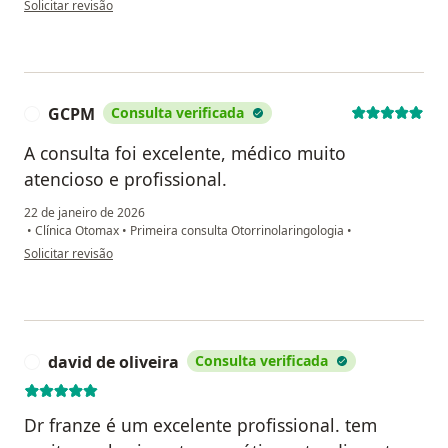
Solicitar revisão
GCPM
Consulta verificada
G
A consulta foi excelente, médico muito
atencioso e profissional.
22 de janeiro de 2026
•
Clínica Otomax
•
Primeira consulta Otorrinolaringologia
•
na opinião do utilizador GCPM
Solicitar revisão
david de oliveira
Consulta verificada
D
Dr franze é um excelente profissional. tem