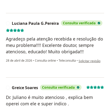
Luciana Paula G.Pereira
Consulta verificada
L
Agradeço pela atenção recebida e resolução do
meu problema!!!! Excelente doutor, sempre
atencioso, educado! Muito obrigada!!!
na opinião do utilizado
28 de abril de 2026
•
Consulta online
•
Teleconsulta
•
Solicitar revisão
Greice Soares
Consulta verificada
G
Dr. Juliano é muito atencioso , explica bem
operei com ele e super indico .