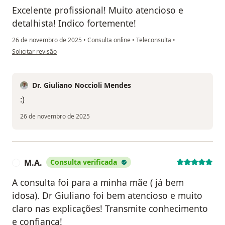
Excelente profissional! Muito atencioso e
detalhista! Indico fortemente!
26 de novembro de 2025
•
Consulta online
•
Teleconsulta
•
na opinião do utilizador Fabiano Santos
Solicitar revisão
Dr. Giuliano Noccioli Mendes
:)
26 de novembro de 2025
M.A.
Consulta verificada
M
A consulta foi para a minha mãe ( já bem
idosa). Dr Giuliano foi bem atencioso e muito
claro nas explicações! Transmite conhecimento
e confiança!