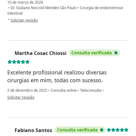
10 de março de 2026
•
Dr. Giuliano Noccioli Mendes São Paulo
•
Cirurgia de endometriose
intestinal
na opinião do utilizador Greice Soares
•
Solicitar revisão
Martha Cosac Chiossi
Consulta verificada
M
Excelente profissional realizou diversas
cirurgias em mim, todas com sucesso.
2 de dezembro de 2025
•
Consulta online
•
Teleconsulta
•
na opinião do utilizador Martha Cosac Chiossi
Solicitar revisão
Fabiano Santos
Consulta verificada
F