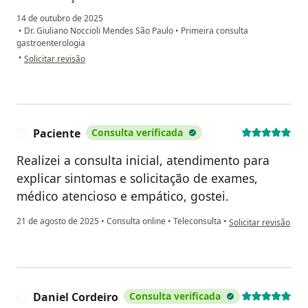
14 de outubro de 2025
•
Dr. Giuliano Noccioli Mendes São Paulo
•
Primeira consulta
gastroenterologia
na opinião do utilizador M.A.
•
Solicitar revisão
Paciente
Consulta verificada
P
Realizei a consulta inicial, atendimento para
explicar sintomas e solicitação de exames,
médico atencioso e empático, gostei.
na opinião do utiliza
21 de agosto de 2025
•
Consulta online
•
Teleconsulta
•
Solicitar revisão
Daniel Cordeiro
Consulta verificada
D