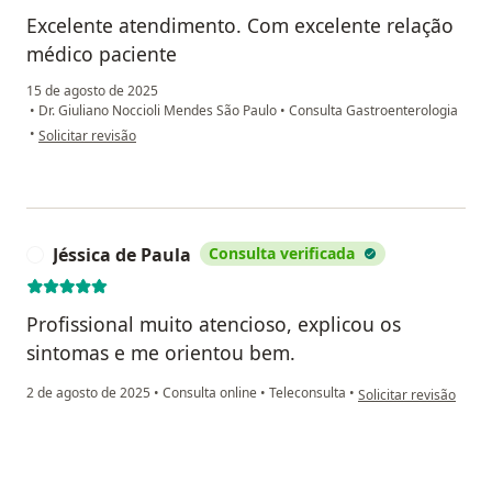
Excelente atendimento. Com excelente relação
médico paciente
15 de agosto de 2025
•
Dr. Giuliano Noccioli Mendes São Paulo
•
Consulta Gastroenterologia
na opinião do utilizador Daniel Cordeiro
•
Solicitar revisão
Jéssica de Paula
Consulta verificada
J
Profissional muito atencioso, explicou os
sintomas e me orientou bem.
na opinião do utilizad
2 de agosto de 2025
•
Consulta online
•
Teleconsulta
•
Solicitar revisão