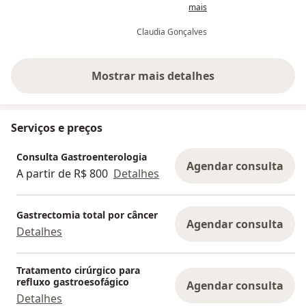
mais
nossas dúvidas e me deixou super
segura para fazer uma cirurgia.
Claudia Gonçalves
Indico de olhos fechados.
Mostrar mais detalhes
sobre a experiência
Serviços e preços
Consulta Gastroenterologia
Agendar consulta
A partir de R$ 800
Detalhes
Gastrectomia total por câncer
Agendar consulta
Detalhes
Tratamento cirúrgico para
refluxo gastroesofágico
Agendar consulta
Detalhes