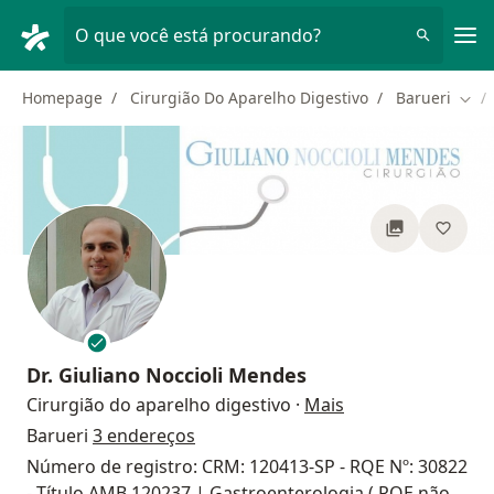
Men
O que você está procurando?
Homepage
Cirurgião Do Aparelho Digestivo
Barueri
Muda
Dr.
Giuliano Noccioli Mendes
sobre as especial
Cirurgião do aparelho digestivo
·
Mais
Barueri
3 endereços
Número de registro: CRM: 120413-SP - RQE Nº: 30822
- Título AMB 120237 | Gastroenterologia ( RQE não