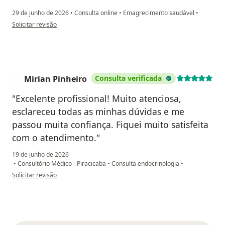
29 de junho de 2026
•
Consulta online
•
Emagrecimento saudável
•
na opinião do utilizador Renata Amarello
Solicitar revisão
Mirian Pinheiro
Consulta verificada
M
"Excelente profissional! Muito atenciosa,
esclareceu todas as minhas dúvidas e me
passou muita confiança. Fiquei muito satisfeita
com o atendimento."
19 de junho de 2026
•
Consultório Médico - Piracicaba
•
Consulta endocrinologia
•
na opinião do utilizador Mirian Pinheiro
Solicitar revisão