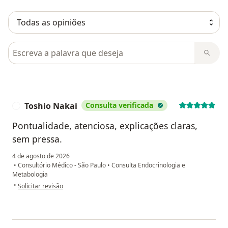
Pesquisar em opiniões
Toshio Nakai
Consulta verificada
T
Pontualidade, atenciosa, explicações claras,
sem pressa.
4 de agosto de 2026
•
Consultório Médico - São Paulo
•
Consulta Endocrinologia e
Metabologia
na opinião do utilizador Toshio Nakai
•
Solicitar revisão