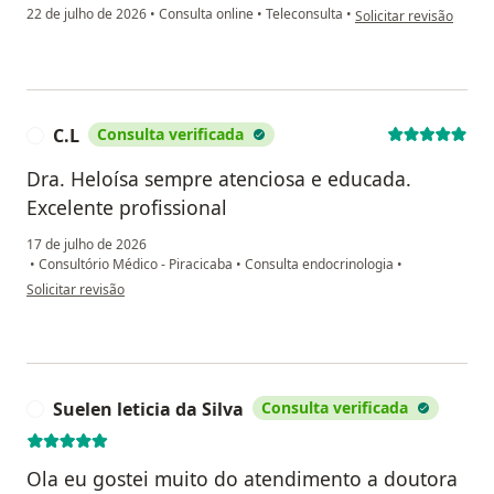
na opinião do utilizad
22 de julho de 2026
•
Consulta online
•
Teleconsulta
•
Solicitar revisão
C.L
Consulta verificada
C
Dra. Heloísa sempre atenciosa e educada.
Excelente profissional
17 de julho de 2026
•
Consultório Médico - Piracicaba
•
Consulta endocrinologia
•
na opinião do utilizador C.L
Solicitar revisão
Suelen leticia da Silva
Consulta verificada
S
Ola eu gostei muito do atendimento a doutora