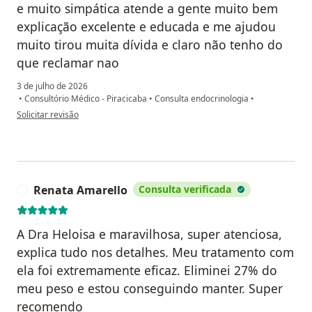
e muito simpática atende a gente muito bem
explicação excelente e educada e me ajudou
muito tirou muita dívida e claro não tenho do
que reclamar nao
3 de julho de 2026
•
Consultório Médico - Piracicaba
•
Consulta endocrinologia
•
na opinião do utilizador Suelen leticia da Silva
Solicitar revisão
Renata Amarello
Consulta verificada
R
A Dra Heloisa e maravilhosa, super atenciosa,
explica tudo nos detalhes. Meu tratamento com
ela foi extremamente eficaz. Eliminei 27% do
meu peso e estou conseguindo manter. Super
recomendo