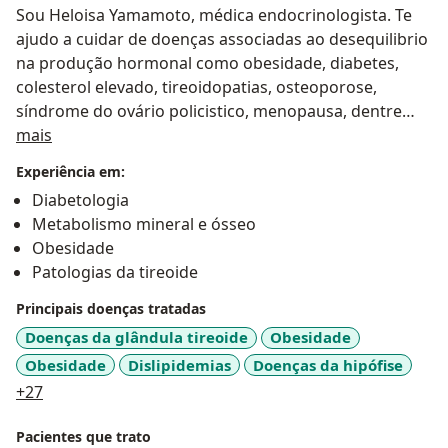
Sou Heloisa Yamamoto, médica endocrinologista. Te
ajudo a cuidar de doenças associadas ao desequilibrio
na produção hormonal como obesidade, diabetes,
colesterol elevado, tireoidopatias, osteoporose,
síndrome do ovário policistico, menopausa, dentre
Sobre mim
outras!
mais
Experiência em:
Acredito profundamente que a busca incessante pelo
Diabetologia
conhecimento é o alicerce que nos permite avançar
Metabolismo mineral e ósseo
cada vez mais no entendimento e tratamento de
Obesidade
condições médicas complexas. Descobri que a chave
Patologias da tireoide
para um atendimento efetivo e impactante está no
tratamento individualizado e humanizado, pautado
Principais doenças tratadas
em empatia e embasado por evidências científicas
Doenças da glândula tireoide
Obesidade
sólidas. Acredito que é somente dessa forma
Obesidade
Dislipidemias
Doenças da hipófise
podemos verdadeiramente prevenir e tratar as
a11y_sr_more_diseases
+27
enfermidades, proporcionando cuidados que vão
além do aspecto físico, atingindo o bem-estar do
Pacientes que trato
paciente como um todo.