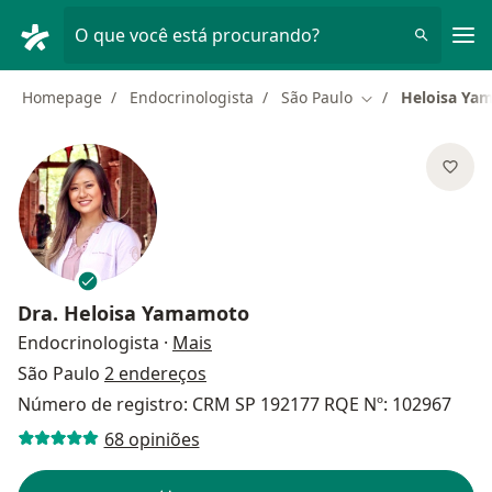
Men
O que você está procurando?
Homepage
Endocrinologista
São Paulo
Heloisa Ya
Mudar de cidade
Dra.
Heloisa Yamamoto
sobre as especializações
Endocrinologista
·
Mais
São Paulo
2 endereços
Número de registro: CRM SP 192177 RQE Nº: 102967
68 opiniões