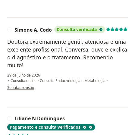
Simone A. Codo
Consulta verificada
S
Doutora extremamente gentil, atenciosa e uma
excelente profissional. Conversa, ouve e explica
o diagnóstico e o tratamento. Recomendo
muito!
29 de julho de 2026
•
Consulta online
•
Consulta Endocrinologia e Metabologia
•
na opinião do utilizador Simone A. Codo
Solicitar revisão
Liliane N Domingues
L
Pagamento e consulta verificados