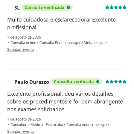
SL
Consulta verificada
S
Muito cuidadosa e esclarecedora! Excelente
profissional
1 de agosto de 2026
•
Consulta online
•
Consulta Endocrinologia e Metabologia
•
na opinião do utilizador SL
Solicitar revisão
Paulo Durazzo
Consulta verificada
P
Excelente profissional, deu vários detalhes
sobre os procedimentos e foi bem abrangente
nos exames solicitados.
1 de agosto de 2026
•
Consultório Médico - Piracicaba
•
Consulta endocrinologia
•
na opinião do utilizador Paulo Durazzo
Solicitar revisão