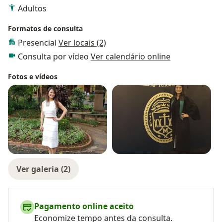
Adultos
É com entusiasmo e motivação que busco
Formatos de consulta
compartilhar todo esse conhecimento adquirido e
Presencial
Ver locais (2)
toda a minha experiência na área de endocrinologia
Consulta por vídeo
Ver calendário online
com todos vocês. Estou plenamente certa de que
juntos podemos trilhar caminhos promissores em
Fotos e vídeos
busca de saúde e de qualidade de vida!
Sejam todos bem-vindos a essa jornada! Estou ansiosa
para contribuir e aprender ao lado de cada um de
vocês.
Ver galeria (2)
Pagamento online aceito
Economize tempo antes da consulta.