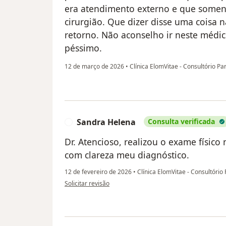
era atendimento externo e que somen
cirurgião. Que dizer disse uma coisa n
retorno. Não aconselho ir neste médic
péssimo.
12 de março de 2026
•
Clínica ElomVitae - Consultório Pa
Sandra Helena
Consulta verificada
S
Dr. Atencioso, realizou o exame físic
com clareza meu diagnóstico.
12 de fevereiro de 2026
•
Clínica ElomVitae - Consultório 
na opinião do utilizador Sandra Helena
Solicitar revisão