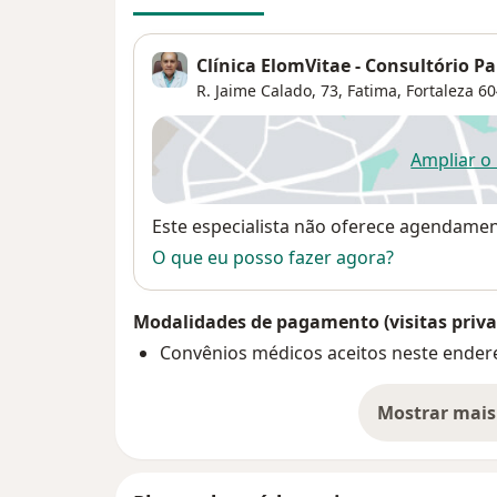
Clínica ElomVitae - Consultório Pa
R. Jaime Calado, 73,
Fatima
,
Fortaleza
60
Ampliar o
ab
Disponibilidade
Este especialista não oferece agendame
O que eu posso fazer agora?
Modalidades de pagamento (visitas priva
Convênios médicos aceitos neste ender
Mostrar mais
so