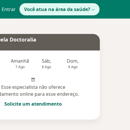
Entrar
Você atua na área da saúde?
ela Doctoralia
Amanhã
Sáb,
Dom,
Segunda-feira
Ter,
7 Ago
8 Ago
9 Ago
10 Ago
11 Ag
Esse especialista não oferece
amento online para esse endereço.
Solicite um atendimento