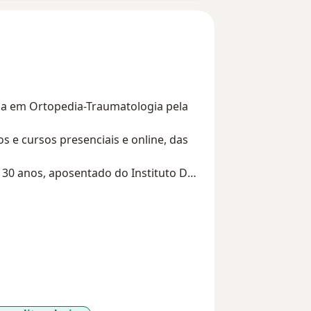
ia em Ortopedia-Traumatologia pela
 e cursos presenciais e online, das
30 anos, aposentado do Instituto DR
de Fortaleza e de Recife .Credenciado