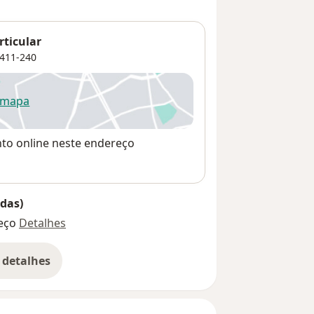
rticular
411-240
 mapa
re num novo separador
nto online neste endereço
das)
eço
Detalhes
 detalhes
bre o endereço