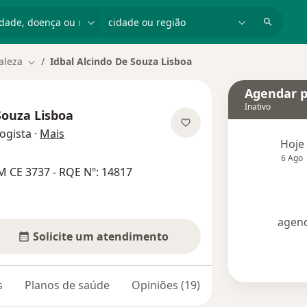
dade, doença ou nome
cidade ou região
aleza
Idbal Alcindo De Souza Lisboa
Mudar de cidade
Agendar p
Inativo
Souza Lisboa
sobre as especializações
ogista
·
Mais
Hoje
6 Ago
M CE 3737 - RQE Nº: 14817
agend
Solicite um atendimento
s
Planos de saúde
Opiniões (19)