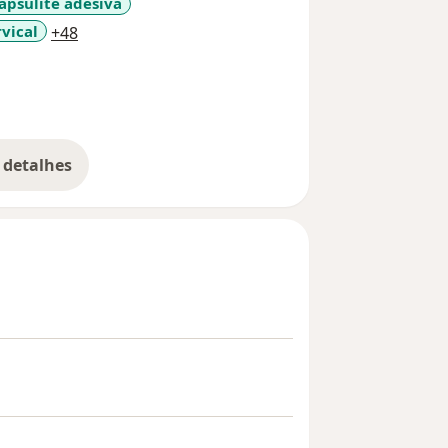
apsulite adesiva
a11y_sr_more_diseases
rvical
+48
 detalhes
bre a experiência