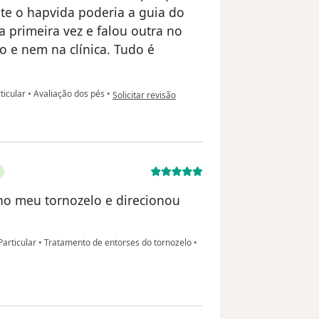
te o hapvida poderia a guia do
a primeira vez e falou outra no
o e nem na clínica. Tudo é
na opinião do utilizador Elisiane
rticular
•
Avaliação dos pés
•
Solicitar revisão
o no meu tornozelo e direcionou
Particular
•
Tratamento de entorses do tornozelo
•