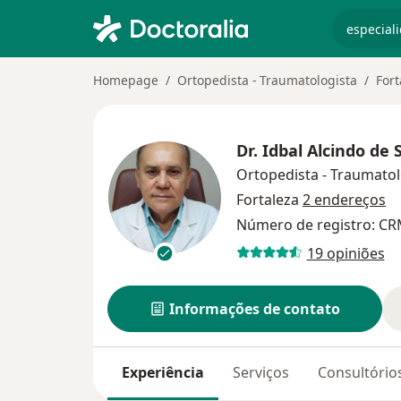
especiali
Homepage
Ortopedista - Traumatologista
Fort
Dr.
Idbal Alcindo de 
Ortopedista - Traumatol
Fortaleza
2 endereços
Número de registro: CR
19 opiniões
Informações de contato
Experiência
Serviços
Consultório