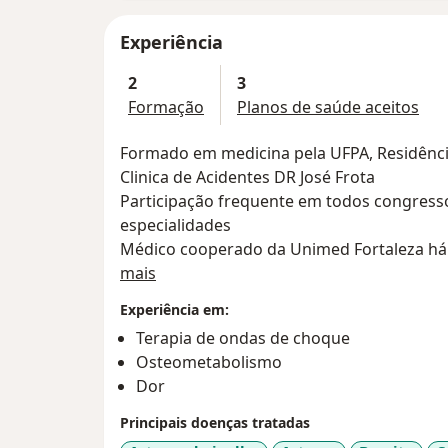
Experiência
2
3
Formação
Planos de saúde aceitos
Formado em medicina pela UFPA, Residênc
Clinica de Acidentes DR José Frota
Participação frequente em todos congressos
especialidades
Médico cooperado da Unimed Fortaleza há 
Sobre mim
José Frota e do Hospital Geral do Exercito 
mais
pela AMIL e HAP VIDA.
Experiência em:
Terapia de ondas de choque
Osteometabolismo
Dor
Principais doenças tratadas