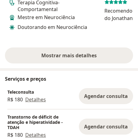
Terapia Cognitiva-
Comportamental
Recomendo fo
Mestre em Neurociência
do Jonathan. 
chamou a aten
Doutorando em Neurociência
metódica; atr
muito bem dir
transforma a
verdadeiro pro
Mostrar mais detalhes
sobre a experiência
Serviços e preços
Teleconsulta
Agendar consulta
R$ 180
Detalhes
Transtorno de déficit de
atenção e hiperatividade -
Agendar consulta
TDAH
R$ 180
Detalhes