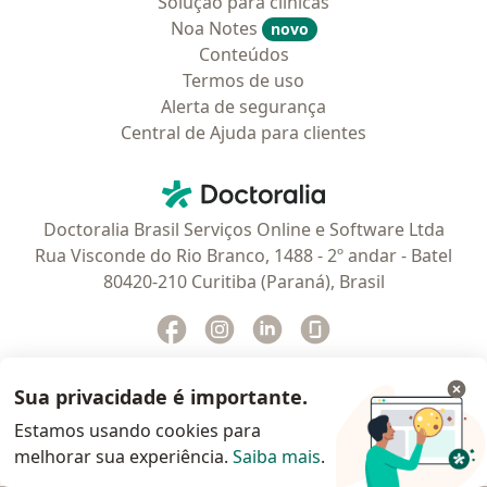
Solução para clinicas
Noa Notes
novo
Conteúdos
Termos de uso
Alerta de segurança
Central de Ajuda para clientes
Contato
Doctoralia - Homepage
Doctoralia Brasil Serviços Online e Software Ltda
Rua Visconde do Rio Branco, 1488 - 2º andar - Batel
80420-210 Curitiba (Paraná), Brasil
Facebook
abre num novo separador
Instagram
abre num novo separador
Linkedin
abre num novo separad
Glassdoor
abre num novo se
Sua privacidade é importante.
Estamos usando cookies para
abre num novo separador
abre num novo separador
abre num novo separador
abre num novo separado
abre num n
abre
Polska
,
Türkiye
,
España
,
Italia
,
Deutschland
,
Česko
,
melhorar sua experiência.
Saiba mais
.
abre num novo separador
abre num novo separador
abre num novo separador
abre num novo separa
abre num no
abre n
Portugal
,
México
,
Chile
,
Brasil
,
Argentina
,
Perú
,