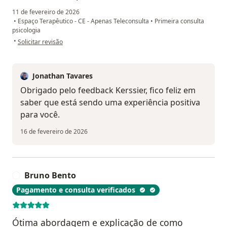
11 de fevereiro de 2026
•
Espaço Terapêutico - CE - Apenas Teleconsulta
•
Primeira consulta
psicologia
na opinião do utilizador Kerssier
•
Solicitar revisão
Jonathan Tavares
Obrigado pelo feedback Kerssier, fico feliz em
saber que está sendo uma experiência positiva
para você.
16 de fevereiro de 2026
Bruno Bento
B
Pagamento e consulta verificados
Ótima abordagem e explicação de como