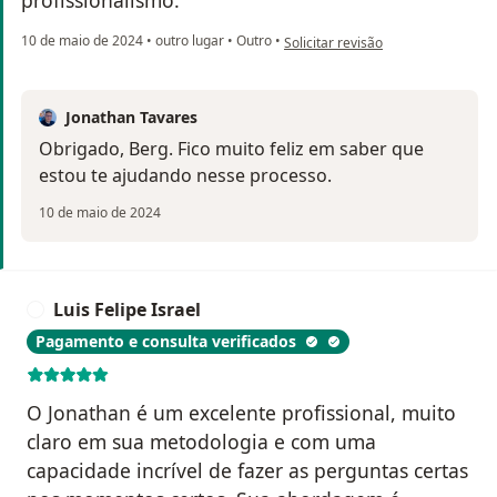
profissionalismo.
na opinião do utilizador Berg
10 de maio de 2024
•
outro lugar
•
Outro
•
Solicitar revisão
Jonathan Tavares
Obrigado, Berg. Fico muito feliz em saber que
estou te ajudando nesse processo.
10 de maio de 2024
Luis Felipe Israel
L
Pagamento e consulta verificados
O Jonathan é um excelente profissional, muito
claro em sua metodologia e com uma
capacidade incrível de fazer as perguntas certas