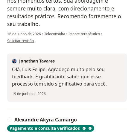
nos momentos certos. Sua abordagem é
sempre muito clara, com direcionamento e
resultados práticos. Recomendo fortemente o
seu trabalho.
16 de junho de 2026
•
Teleconsulta
•
Pacote terapêutico
•
na opinião do utilizador Luis Felipe Israel
Solicitar revisão
Jonathan Tavares
Olá, Luis Felipe! Agradeço muito pelo seu
feedback. É gratificante saber que esse
processo tem sido significativo para você.
19 de junho de 2026
Alexandre Akyra Camargo
A
Pagamento e consulta verificados