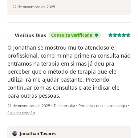
22 de novembro de 2025
Vinícius Dias
Consulta verificada
V
O Jonathan se mostrou muito atencioso e
profissional, como minha primeira consulta não
entramos na terapia em si mas já deu pra
perceber que o método de terapia que ele
utiliza irá me ajudar bastante. Pretendo
continuar com as consultas e até indicar ele
para outras pessoas.
21 de novembro de 2025
•
Teleconsulta
•
Primeira consulta psicologia
•
na opinião do utilizador Vinícius Dias
Solicitar revisão
Jonathan Tavares