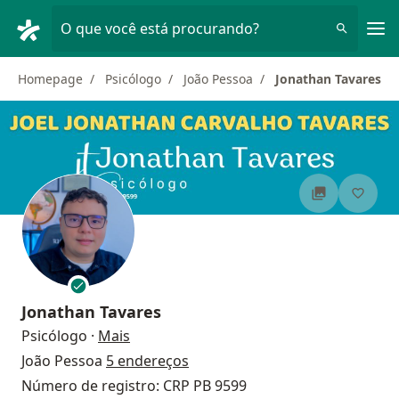
Men
O que você está procurando?
Homepage
Psicólogo
João Pessoa
Jonathan Tavares
Jonathan Tavares
sobre as especializações
Psicólogo
·
Mais
João Pessoa
5 endereços
Número de registro: CRP PB 9599