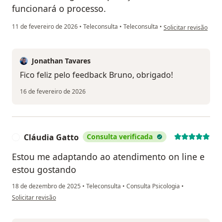
funcionará o processo.
na opinião do utiliza
11 de fevereiro de 2026
•
Teleconsulta
•
Teleconsulta
•
Solicitar revisão
Jonathan Tavares
Fico feliz pelo feedback Bruno, obrigado!
16 de fevereiro de 2026
Cláudia Gatto
Consulta verificada
C
Estou me adaptando ao atendimento on line e
estou gostando
18 de dezembro de 2025
•
Teleconsulta
•
Consulta Psicologia
•
na opinião do utilizador Cláudia Gatto
Solicitar revisão