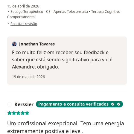
15 de abril de 2026
•
Espaço Terapêutico - CE - Apenas Teleconsulta
•
Terapia Cognitivo
Comportamental
na opinião do utilizador Alexandre Akyra Camargo
•
Solicitar revisão
Jonathan Tavares
Fico muito feliz em receber seu feedback e
saber que está sendo significativo para você
Alexandre, obrigado.
19 de maio de 2026
Kerssier
Pagamento e consulta verificados
K
Um profissional excepcional. Tem uma energia
extremamente positiva e leve .