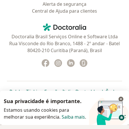
Alerta de segurança
Central de Ajuda para clientes
Contato
Doctoralia - Homepage
Doctoralia Brasil Serviços Online e Software Ltda
Rua Visconde do Rio Branco, 1488 - 2º andar - Batel
80420-210 Curitiba (Paraná), Brasil
Facebook
abre num novo separador
Instagram
abre num novo separador
Linkedin
abre num novo separad
Glassdoor
abre num novo se
abre num novo separador
abre num novo separador
abre num novo separador
abre num novo separado
abre num n
abre
Polska
,
Türkiye
,
España
,
Italia
,
Deutschland
,
Česko
,
abre num novo separador
abre num novo separador
abre num novo separador
abre num novo separa
abre num no
abre n
Portugal
,
México
,
Chile
,
Brasil
,
Argentina
,
Perú
,
Sua privacidade é importante.
abre num novo separad
Colombia
Estamos usando cookies para
melhorar sua experiência.
www.doctoralia.com.br © 2026 - Agende agora sua
Saiba mais
.
consulta