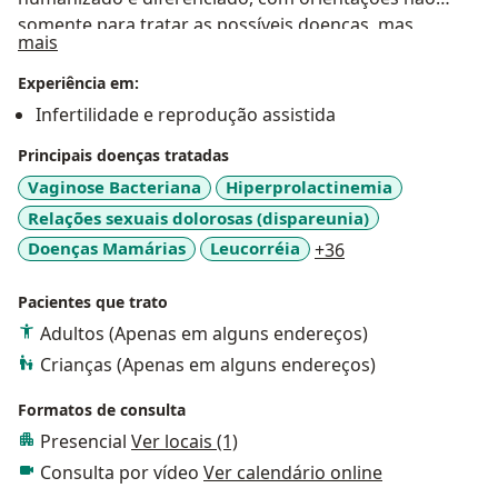
somente para tratar as possíveis doenças, mas
Sobre mim
mais
também de maneira a prevenir doenças e promover
saúde e qualidade de vida, enxergando a paciente
Experiência em:
como um todo e não somente uma área específica!
Infertilidade e reprodução assistida
Sempre procuro me atualizar, participar de cursos e
Principais doenças tratadas
congressos para aprimorar conhecimentos! Tenho
parceria com as clílicas de reprodução humana Ferti
Vaginose Bacteriana
Hiperprolactinemia
BC e a Semear Fertilidade e posso ajudar você a
Relações sexuais dolorosas (dispareunia)
realizar o sonho de ter um filho (a).
a11y_sr_more_dis
Doenças Mamárias
Leucorréia
+36
Pacientes que trato
Adultos (Apenas em alguns endereços)
Crianças (Apenas em alguns endereços)
Formatos de consulta
Presencial
Ver locais (1)
Consulta por vídeo
Ver calendário online