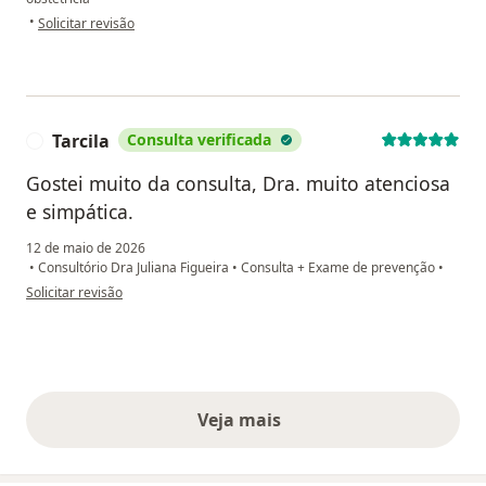
na opinião do utilizador Cristiane Macedo
•
Solicitar revisão
Tarcila
Consulta verificada
T
Gostei muito da consulta, Dra. muito atenciosa
e simpática.
12 de maio de 2026
•
Consultório Dra Juliana Figueira
•
Consulta + Exame de prevenção
•
na opinião do utilizador Tarcila
Solicitar revisão
Veja mais
opiniões acima