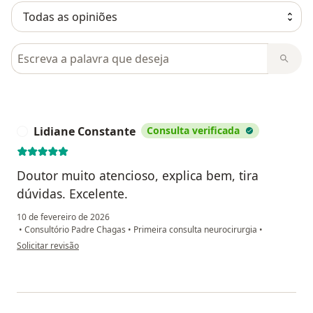
Pesquisar em opiniões
Lidiane Constante
Consulta verificada
L
Doutor muito atencioso, explica bem, tira
dúvidas. Excelente.
10 de fevereiro de 2026
•
Consultório Padre Chagas
•
Primeira consulta neurocirurgia
•
na opinião do utilizador Lidiane Constante
Solicitar revisão