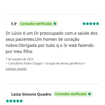
F.P
Consulta verificada
F
Dr Lúcio é um Dr preocupado com a saúde dos
seus pacientes.Um homen de coração
nobre.Obrigada por tudo q o Sr está fazendo
por meu filho.
7 de outubro de 2025
•
Consultório Padre Chagas
•
Cirurgia de nervos periféricos
•
na opinião do utilizador F.P
Solicitar revisão
Laiza Simone Quadro
Consulta verificada
L