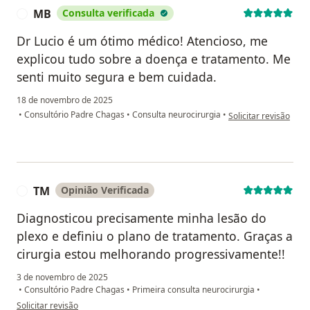
MB
Consulta verificada
M
Dr Lucio é um ótimo médico! Atencioso, me
explicou tudo sobre a doença e tratamento. Me
senti muito segura e bem cuidada.
18 de novembro de 2025
na opinião do utiliza
•
Consultório Padre Chagas
•
Consulta neurocirurgia
•
Solicitar revisão
TM
Opinião Verificada
T
Diagnosticou precisamente minha lesão do
plexo e definiu o plano de tratamento. Graças a
cirurgia estou melhorando progressivamente!!
3 de novembro de 2025
•
Consultório Padre Chagas
•
Primeira consulta neurocirurgia
•
na opinião do utilizador TM
Solicitar revisão