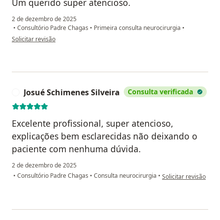
Um querido super atencioso.
2 de dezembro de 2025
•
Consultório Padre Chagas
•
Primeira consulta neurocirurgia
•
na opinião do utilizador Maria Juliana Nogueira
Solicitar revisão
Josué Schimenes Silveira
Consulta verificada
J
Excelente profissional, super atencioso,
explicações bem esclarecidas não deixando o
paciente com nenhuma dúvida.
2 de dezembro de 2025
na opinião do utiliza
•
Consultório Padre Chagas
•
Consulta neurocirurgia
•
Solicitar revisão