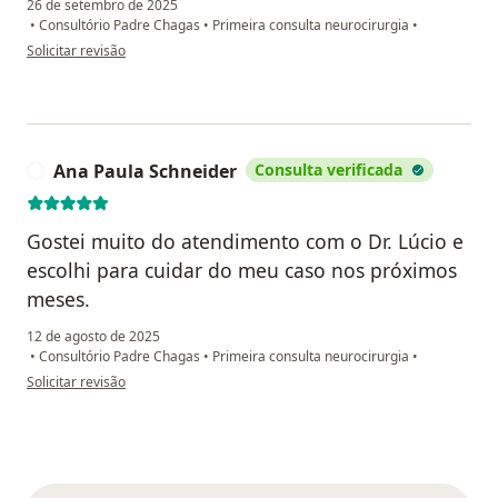
26 de setembro de 2025
•
Consultório Padre Chagas
•
Primeira consulta neurocirurgia
•
na opinião do utilizador Flavia Martins Lemos
Solicitar revisão
Ana Paula Schneider
Consulta verificada
A
Gostei muito do atendimento com o Dr. Lúcio e
escolhi para cuidar do meu caso nos próximos
meses.
12 de agosto de 2025
•
Consultório Padre Chagas
•
Primeira consulta neurocirurgia
•
na opinião do utilizador Ana Paula Schneider
Solicitar revisão