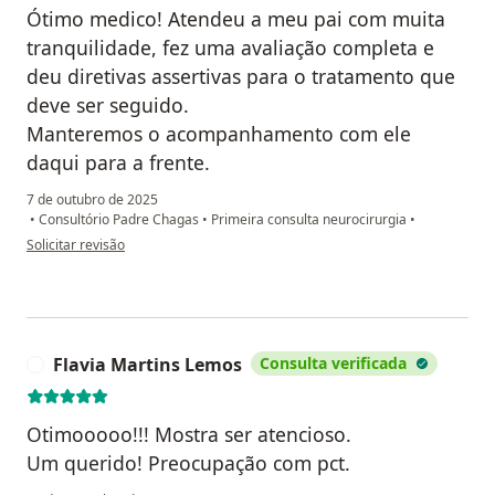
Ótimo medico! Atendeu a meu pai com muita
tranquilidade, fez uma avaliação completa e
deu diretivas assertivas para o tratamento que
deve ser seguido.
Manteremos o acompanhamento com ele
daqui para a frente.
7 de outubro de 2025
•
Consultório Padre Chagas
•
Primeira consulta neurocirurgia
•
na opinião do utilizador Laiza Simone Quadro
Solicitar revisão
Flavia Martins Lemos
Consulta verificada
F
Otimooooo!!! Mostra ser atencioso.
Um querido! Preocupação com pct.