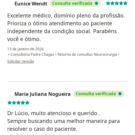
Eunice Wendt
Consulta verificada
E
Excelente médico, domínio pleno da profissão.
Prioriza o ótimo atendimento ao paciente
independente da condição social. Parabéns
você e ótimo.
13 de janeiro de 2026
•
Consultório Padre Chagas
•
Retorno de consultas Neurocirurgia
•
na opinião do utilizador Eunice Wendt
Solicitar revisão
Maria Juliana Nogueira
Consulta verificada
M
Dr Lúcio, muito atencioso e querido .
Sempre buscando uma melhor maneira para
resolver o caso do paciente.