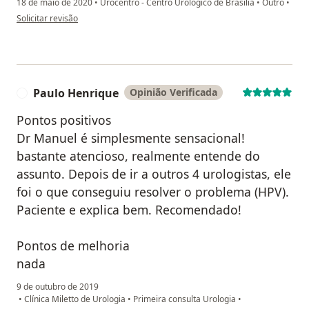
18 de maio de 2020
•
Urocentro - Centro Urológico de Brasília
•
Outro
•
na opinião do utilizador Sua conta foi excluída
Solicitar revisão
Paulo Henrique
Opinião Verificada
P
Pontos positivos
Dr Manuel é simplesmente sensacional!
bastante atencioso, realmente entende do
assunto. Depois de ir a outros 4 urologistas, ele
foi o que conseguiu resolver o problema (HPV).
Paciente e explica bem. Recomendado!
Pontos de melhoria
nada
9 de outubro de 2019
•
Clínica Miletto de Urologia
•
Primeira consulta Urologia
•