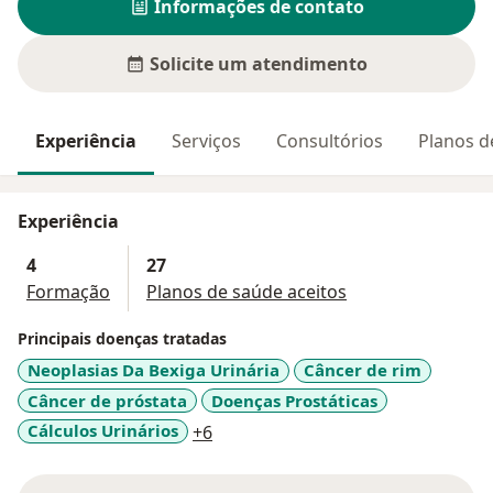
Informações de contato
Solicite um atendimento
Experiência
Serviços
Consultórios
Planos d
Experiência
4
27
Formação
Planos de saúde aceitos
Principais doenças tratadas
Neoplasias Da Bexiga Urinária
Câncer de rim
Câncer de próstata
Doenças Prostáticas
a11y_sr_more_diseases
Cálculos Urinários
+6