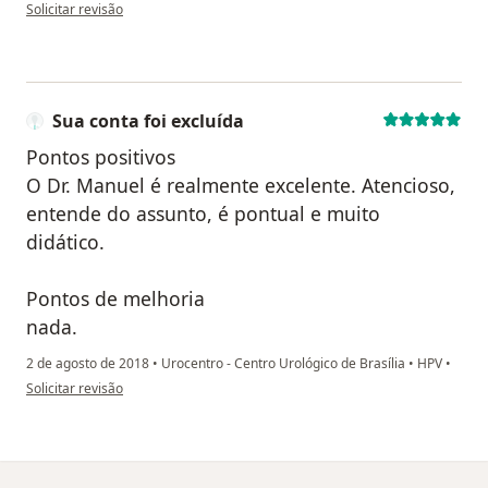
na opinião do utilizador Paulo Henrique
Solicitar revisão
Sua conta foi excluída
Pontos positivos
O Dr. Manuel é realmente excelente. Atencioso,
entende do assunto, é pontual e muito
didático.
Pontos de melhoria
nada.
2 de agosto de 2018
•
Urocentro - Centro Urológico de Brasília
•
HPV
•
na opinião do utilizador Sua conta foi excluída
Solicitar revisão