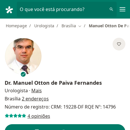
Men
O que você está procurando?
Homepage
Urologista
Brasília
Manuel Otton De Pa
Mudar de cidade
Dr.
Manuel Otton de Paiva Fernandes
sobre as especializações
Urologista
·
Mais
Brasília
2 endereços
Número de registro: CRM: 19228-DF RQE Nº: 14796
4 opiniões