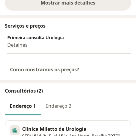
Mostrar mais detalhes
sobre a experiência
Serviços e preços
Primeira consulta Urologia
Detalhes
Como mostramos os preços?
Consultórios (2)
Endereço 1
Endereço 2
Clínica Miletto de Urologia
SEPN 516 (bl E, sl 154),
Asa Norte
,
Brasília
70770-