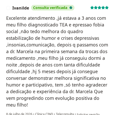
Ivanilde
Consulta verificada
I
Excelente atendimento ,já estava a 3 anos com
meu filho diagnosticado TEA e epressao fobia
social ,não tedo melhora do quadro
estabilização de humor e crises depressivas
,insonias,comunicação, depois q passamos com
a dr. Marcela na primeira semana da trocas dos
medicamento ,meu filho já conseguiu dormi a
noite ,depois de anos com tanta dificuldade
dificuldade ,hj 5 meses depois já consegue
conversar demonstrar melhora significativa no
humor e participativo, tem ,só tenho agradecer
a dedicação e experiência da dr. Marcela Que
vem progredindo com evolução positiva do
meu filho!
na opinião do utilizador Iv
8 de julho de 2026
•
Clínica CIND
•
Teleconsulta
•
Solicitar revisão