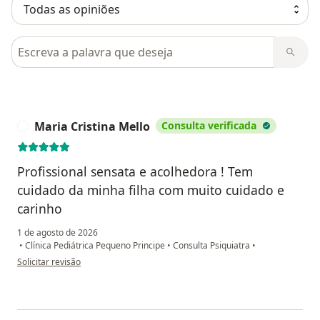
Pesquisar em opiniões
Maria Cristina Mello
Consulta verificada
M
Profissional sensata e acolhedora ! Tem
cuidado da minha filha com muito cuidado e
carinho
1 de agosto de 2026
•
Clínica Pediátrica Pequeno Principe
•
Consulta Psiquiatra
•
na opinião do utilizador Maria Cristina Mello
Solicitar revisão