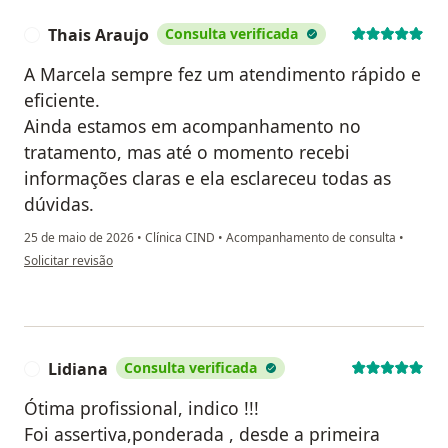
Thais Araujo
Consulta verificada
T
A Marcela sempre fez um atendimento rápido e
eficiente.
Ainda estamos em acompanhamento no
tratamento, mas até o momento recebi
informações claras e ela esclareceu todas as
dúvidas.
25 de maio de 2026
•
Clínica CIND
•
Acompanhamento de consulta
•
na opinião do utilizador Thais Araujo
Solicitar revisão
Lidiana
Consulta verificada
L
Ótima profissional, indico !!!
Foi assertiva,ponderada , desde a primeira