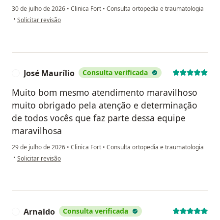
30 de julho de 2026
•
Clinica Fort
•
Consulta ortopedia e traumatologia
na opinião do utilizador Mario
•
Solicitar revisão
José Maurílio
Consulta verificada
J
Muito bom mesmo atendimento maravilhoso
muito obrigado pela atenção e determinação
de todos vocês que faz parte dessa equipe
maravilhosa
29 de julho de 2026
•
Clinica Fort
•
Consulta ortopedia e traumatologia
na opinião do utilizador José Maurílio
•
Solicitar revisão
Arnaldo
Consulta verificada
A