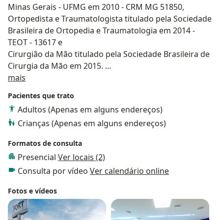
Minas Gerais - UFMG em 2010 - CRM MG 51850,
Ortopedista e Traumatologista titulado pela Sociedade
Brasileira de Ortopedia e Traumatologia em 2014 -
TEOT - 13617 e
Cirurgião da Mão titulado pela Sociedade Brasileira de
Cirurgia da Mão em 2015.
Sobre mim
Iniciei minha carreira em Belo Horizonte onde atuei
mais
até 2018 quando me mudei para Varginha, MG.
Pacientes que trato
Adultos (Apenas em alguns endereços)
Crianças (Apenas em alguns endereços)
Formatos de consulta
Presencial
Ver locais (2)
Consulta por vídeo
Ver calendário online
Fotos e vídeos