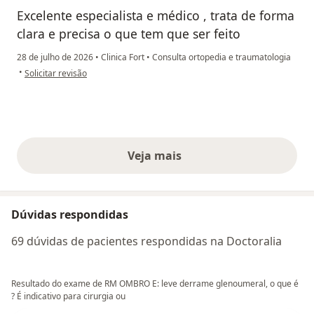
Excelente especialista e médico , trata de forma
clara e precisa o que tem que ser feito
28 de julho de 2026
•
Clinica Fort
•
Consulta ortopedia e traumatologia
na opinião do utilizador Arnaldo
•
Solicitar revisão
Veja mais
opiniões acima
Dúvidas respondidas
69 dúvidas de pacientes respondidas na Doctoralia
Resultado do exame de RM OMBRO E: leve derrame glenoumeral, o que é
? É indicativo para cirurgia ou