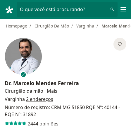
Men
O que você está procurando?
Homepage
Cirurgião Da Mão
Varginha
Marcelo Mende
Dr.
Marcelo Mendes Ferreira
sobre as especializações
Cirurgião da mão
·
Mais
Varginha
2 endereços
Número de registro: CRM MG 51850 RQE Nº: 40144 -
RQE Nº: 31892
2444 opiniões