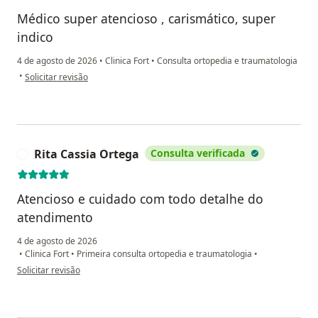
Médico super atencioso , carismático, super
indico
4 de agosto de 2026
•
Clinica Fort
•
Consulta ortopedia e traumatologia
na opinião do utilizador Vanessa
•
Solicitar revisão
Rita Cassia Ortega
Consulta verificada
R
Atencioso e cuidado com todo detalhe do
atendimento
4 de agosto de 2026
•
Clinica Fort
•
Primeira consulta ortopedia e traumatologia
•
na opinião do utilizador Rita Cassia Ortega
Solicitar revisão