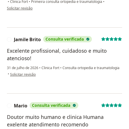
•
Clinica Fort
•
Primeira consulta ortopedia e traumatologia
•
na opinião do utilizador Maria Lúcia de Sousa Figueiredo Mendonça
Solicitar revisão
Jamile Brito
Consulta verificada
J
Excelente profissional, cuidadoso e muito
atencioso!
31 de julho de 2026
•
Clinica Fort
•
Consulta ortopedia e traumatologia
na opinião do utilizador Jamile Brito
•
Solicitar revisão
Mario
Consulta verificada
M
Doutor muito humano e clinica Humana
exelente atendimento recomendo