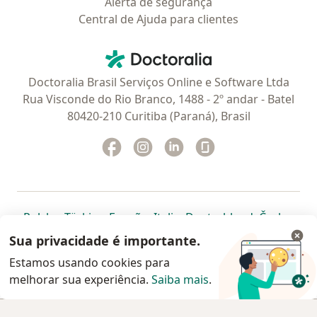
Alerta de segurança
Central de Ajuda para clientes
Contato
Doctoralia - Homepage
Doctoralia Brasil Serviços Online e Software Ltda
Rua Visconde do Rio Branco, 1488 - 2º andar - Batel
80420-210 Curitiba (Paraná), Brasil
Facebook
abre num novo separador
Instagram
abre num novo separador
Linkedin
abre num novo separad
Glassdoor
abre num novo se
abre num novo separador
abre num novo separador
abre num novo separador
abre num novo separado
abre num n
abre
Polska
,
Türkiye
,
España
,
Italia
,
Deutschland
,
Česko
,
abre num novo separador
abre num novo separador
abre num novo separador
abre num novo separa
abre num no
abre n
Portugal
,
México
,
Chile
,
Brasil
,
Argentina
,
Perú
,
Sua privacidade é importante.
abre num novo separad
Colombia
Estamos usando cookies para
melhorar sua experiência.
www.doctoralia.com.br © 2026 - Agende agora sua
Saiba mais
.
consulta