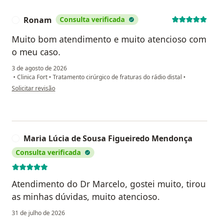
Ronam
Consulta verificada
R
Muito bom atendimento e muito atencioso com
o meu caso.
3 de agosto de 2026
•
Clinica Fort
•
Tratamento cirúrgico de fraturas do rádio distal
•
na opinião do utilizador Ronam
Solicitar revisão
Maria Lúcia de Sousa Figueiredo Mendonça
M
Consulta verificada
Atendimento do Dr Marcelo, gostei muito, tirou
as minhas dúvidas, muito atencioso.
31 de julho de 2026