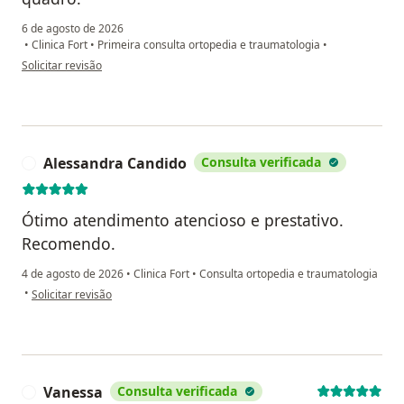
6 de agosto de 2026
•
Clinica Fort
•
Primeira consulta ortopedia e traumatologia
•
na opinião do utilizador S. Claudio
Solicitar revisão
Alessandra Candido
Consulta verificada
A
Ótimo atendimento atencioso e prestativo.
Recomendo.
4 de agosto de 2026
•
Clinica Fort
•
Consulta ortopedia e traumatologia
na opinião do utilizador Alessandra Candido
•
Solicitar revisão
Vanessa
Consulta verificada
V