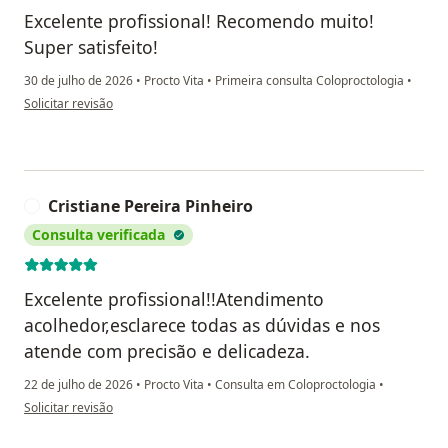
Excelente profissional! Recomendo muito!
Super satisfeito!
30 de julho de 2026
•
Procto Vita
•
Primeira consulta Coloproctologia
•
na opinião do utilizador THSC
Solicitar revisão
Cristiane Pereira Pinheiro
C
Consulta verificada
Excelente profissional!!Atendimento
acolhedor,esclarece todas as dúvidas e nos
atende com precisão e delicadeza.
22 de julho de 2026
•
Procto Vita
•
Consulta em Coloproctologia
•
na opinião do utilizador Cristiane Pereira Pinheiro
Solicitar revisão