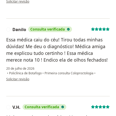
Solicitar revisão
Danilo
Consulta verificada
D
Essa médica caiu do céu! Tirou todas minhas
dúvidas! Me deu o diagnóstico! Médica amiga
me explicou tudo certinho ! Essa médica
merece nota 10 ! Endico ela de olhos fechados!
20 de julho de 2026
•
Policlínica de Botafogo
•
Primeira consulta Coloproctologia
•
na opinião do utilizador Danilo
Solicitar revisão
V.H.
Consulta verificada
V