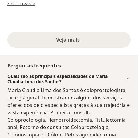
na opinião do utilizador Iris
Solicitar revisão
Veja mais
opiniões acima
Perguntas frequentes
Quais são as principais especialidades de Maria
Claudia Lima dos Santos?
Maria Claudia Lima dos Santos é coloproctologista,
cirurgiã geral. Te mostramos alguns dos serviços
oferecidos pelo especialista graças à sua trajetória e
vasta experiência: Primeira consulta
Coloproctologia, Hemorroidectomia, Fistulectomia
anal, Retorno de consultas Coloproctologia,
Colonoscopia do Cólon , Retossigmoidectomia