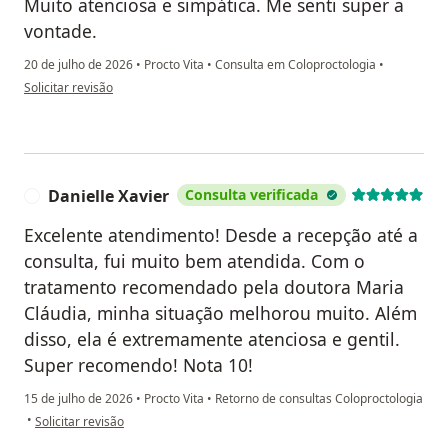
Muito atenciosa e simpática. Me senti super a
vontade.
20 de julho de 2026
•
Procto Vita
•
Consulta em Coloproctologia
•
na opinião do utilizador V.H.
Solicitar revisão
Danielle Xavier
Consulta verificada
D
Excelente atendimento! Desde a recepção até a
consulta, fui muito bem atendida. Com o
tratamento recomendado pela doutora Maria
Cláudia, minha situação melhorou muito. Além
disso, ela é extremamente atenciosa e gentil.
Super recomendo! Nota 10!
15 de julho de 2026
•
Procto Vita
•
Retorno de consultas Coloproctologia
na opinião do utilizador Danielle Xavier
•
Solicitar revisão