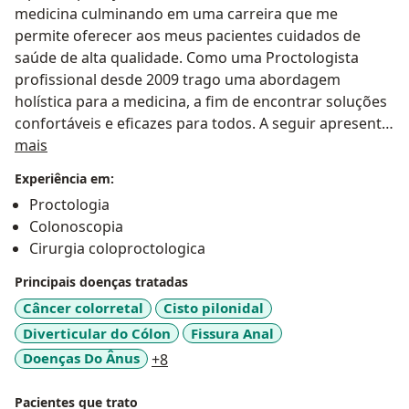
medicina culminando em uma carreira que me
permite oferecer aos meus pacientes cuidados de
saúde de alta qualidade. Como uma Proctologista
profissional desde 2009 trago uma abordagem
holística para a medicina, a fim de encontrar soluções
confortáveis e eficazes para todos. A seguir apresento
Sobre mim
algumas informações sobre minha formação médica.
mais
Experiência em:
Médica graduada pela UERJ;
Proctologia
Colonoscopia
Especialista em Coloproctologia e Cirurgia Geral;
Cirurgia coloproctologica
Membro da Sociedade Brasileira de Coloproctologia -
Principais doenças tratadas
SBCP;
Câncer colorretal
Cisto pilonidal
Diverticular do Cólon
Fissura Anal
Atua em suas especialidades em Hospitais Públicos e
a11y_sr_more_diseases
Doenças Do Ânus
+8
Clínicas Particulares.
Pacientes que trato