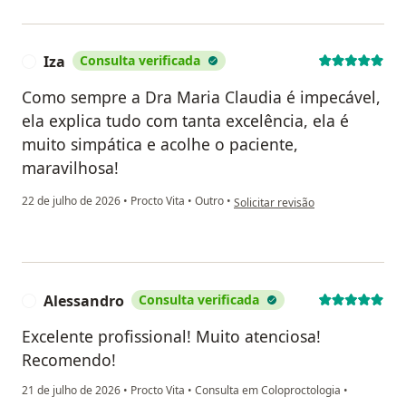
Iza
Consulta verificada
I
Como sempre a Dra Maria Claudia é impecável,
ela explica tudo com tanta excelência, ela é
muito simpática e acolhe o paciente,
maravilhosa!
na opinião do utilizador Iza
22 de julho de 2026
•
Procto Vita
•
Outro
•
Solicitar revisão
Alessandro
Consulta verificada
A
Excelente profissional! Muito atenciosa!
Recomendo!
21 de julho de 2026
•
Procto Vita
•
Consulta em Coloproctologia
•
na opinião do utilizador Alessandro