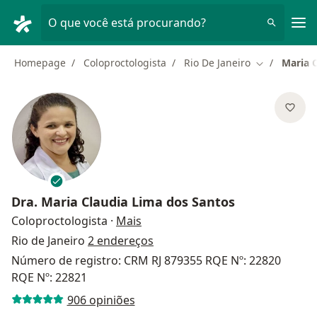
Men
O que você está procurando?
Homepage
Coloproctologista
Rio De Janeiro
Maria 
Mudar de ci
Cuide da sua saúde
Encontre os melhores especialistas e agende uma
consulta. Baixe o App e tenha acesso a ferramentas
exclusivas e gratuitas.
Dra.
Maria Claudia Lima dos Santos
sobre as especializações
Coloproctologista
·
Mais
Organize as suas consultas de um jeito
Rio de Janeiro
2 endereços
simples
Número de registro: CRM RJ 879355 RQE Nº: 22820
Envie mensagens para os especialistas
RQE Nº: 22821
906 opiniões
Receba notificações