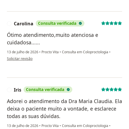
Carolina
Consulta verificada
C
Ótimo atendimento,muito atenciosa e
cuidadosa......
13 de julho de 2026
•
Procto Vita
•
Consulta em Coloproctologia
•
na opinião do utilizador Carolina
Solicitar revisão
Iris
Consulta verificada
I
Adorei o atendimento da Dra Maria Claudia. Ela
deixa o paciente muito a vontade, e esclarece
todas as suas dúvidas.
13 de julho de 2026
•
Procto Vita
•
Consulta em Coloproctologia
•