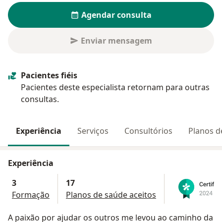
Agendar consulta
Enviar mensagem
Avaliação dos usuários: 5 na Play Store e 4,9 na
Apple
Pacientes fiéis
Pacientes deste especialista retornam para outras
consultas.
Experiência
Serviços
Consultórios
Planos d
Experiência
3
17
Formação
Planos de saúde aceitos
A paixão por ajudar os outros me levou ao caminho da