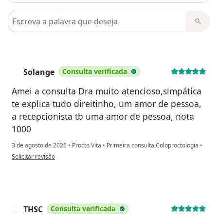
Pesquisar em opiniões
Solange
Consulta verificada
S
Amei a consulta Dra muito atencioso,simpática
te explica tudo direitinho, um amor de pessoa,
a recepcionista tb uma amor de pessoa, nota
1000
3 de agosto de 2026
•
Procto Vita
•
Primeira consulta Coloproctologia
•
na opinião do utilizador Solange
Solicitar revisão
THSC
Consulta verificada
T