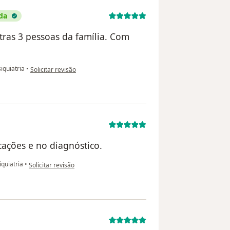
da
tras 3 pessoas da família. Com
na opinião do utilizador Hélio Guzzoni Neto
iquiatria
•
Solicitar revisão
icações e no diagnóstico.
na opinião do utilizador Juliana
iquiatria
•
Solicitar revisão