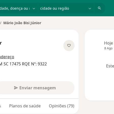
dade, doença ou nome
cidade ou região
Mário João Bisi Júnior
dar de cidade
r
Hoje
8 Ago
s especializações
ndereço
M SC 17475 RQE Nº: 9322
Este
Enviar mensagem
s
Planos de saúde
Opiniões (79)