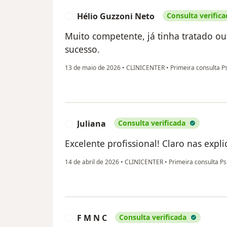
Hélio Guzzoni Neto
Consulta verifica
H
Muito competente, já tinha tratado ou
sucesso.
13 de maio de 2026
•
CLINICENTER
•
Primeira consulta Ps
Juliana
Consulta verificada
J
Excelente profissional! Claro nas expl
14 de abril de 2026
•
CLINICENTER
•
Primeira consulta Ps
F M N C
Consulta verificada
F