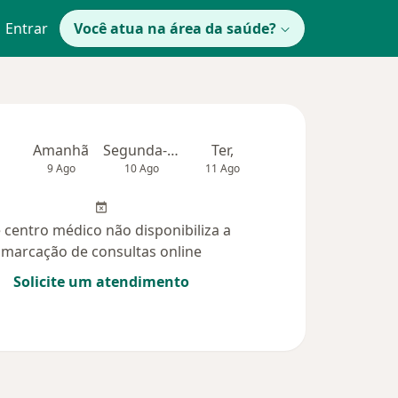
Entrar
Você atua na área da saúde?
Amanhã
Segunda-feira
Ter,
Qua
Qui,
9 Ago
10 Ago
11 Ago
12 Ago
13 Ag
 centro médico não disponibiliza a
marcação de consultas online
Solicite um atendimento