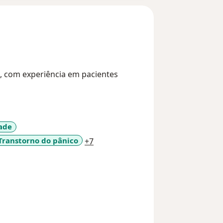
s, com experiência em pacientes
ade
a11y_sr_more_diseases
Transtorno do pânico
+7