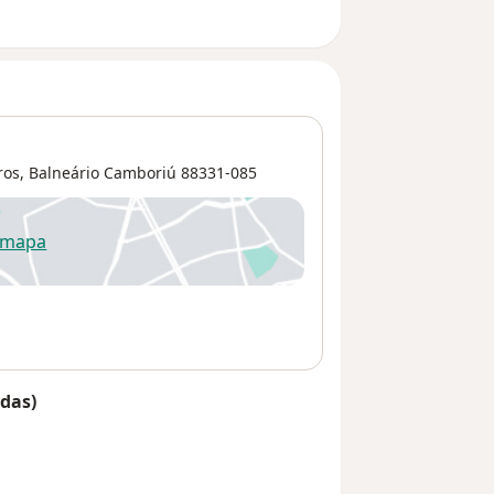
ros
,
Balneário Camboriú
88331-085
 mapa
re num novo separador
das)