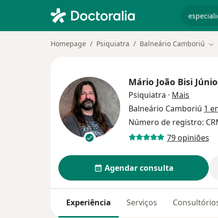
especiali
Homepage
Psiquiatra
Balneário Camboriú
Mu
Mário João Bisi Júnio
sobre a
Psiquiatra
·
Mais
Balneário Camboriú
1 e
Número de registro: CR
79 opiniões
Agendar consulta
Experiência
Serviços
Consultório