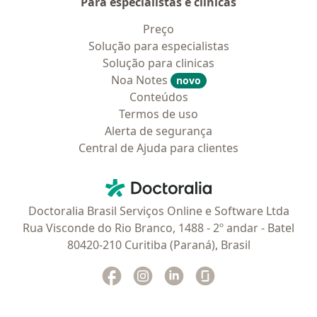
Para especialistas e clínicas
Preço
Solução para especialistas
Solução para clinicas
Noa Notes
novo
Conteúdos
Termos de uso
Alerta de segurança
Central de Ajuda para clientes
Contato
Doctoralia - Homepage
Doctoralia Brasil Serviços Online e Software Ltda
Rua Visconde do Rio Branco, 1488 - 2º andar - Batel
80420-210 Curitiba (Paraná), Brasil
Facebook
abre num novo separador
Instagram
abre num novo separador
Linkedin
abre num novo separad
Glassdoor
abre num novo se