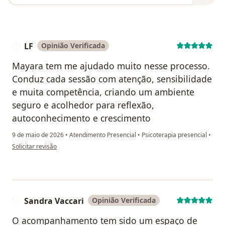
LF
Opinião Verificada
L
Mayara tem me ajudado muito nesse processo.
Conduz cada sessão com atenção, sensibilidade
e muita competência, criando um ambiente
seguro e acolhedor para reflexão,
autoconhecimento e crescimento
9 de maio de 2026
•
Atendimento Presencial
•
Psicoterapia presencial
•
na opinião do utilizador LF
Solicitar revisão
Sandra Vaccari
Opinião Verificada
S
O acompanhamento tem sido um espaço de