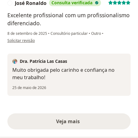
José Ronaldo
Consulta verificada
J
Excelente profissional com um profissionalismo
diferenciado.
8 de setembro de 2025
•
Consultório particular
•
Outro
•
na opinião do utilizador José Ronaldo
Solicitar revisão
Dra. Patrícia Las Casas
Muito obrigada pelo carinho e confiança no
meu trabalho!
25 de maio de 2026
Veja mais
opiniões acima