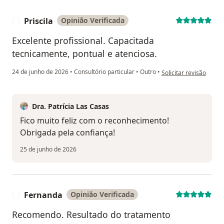
Priscila
Opinião Verificada
P
Excelente profissional. Capacitada
tecnicamente, pontual e atenciosa.
na opinião do utilizador
24 de junho de 2026
•
Consultório particular
•
Outro
•
Solicitar revisão
Dra. Patrícia Las Casas
Fico muito feliz com o reconhecimento!
Obrigada pela confiança!
25 de junho de 2026
Fernanda
Opinião Verificada
F
Recomendo. Resultado do tratamento