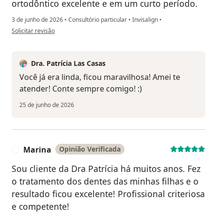
ortodôntico excelente e em um curto período.
3 de junho de 2026
•
Consultório particular
•
Invisalign
•
na opinião do utilizador Fernanda
Solicitar revisão
Dra. Patrícia Las Casas
Você já era linda, ficou maravilhosa! Amei te
atender! Conte sempre comigo! :)
25 de junho de 2026
Marina
Opinião Verificada
M
Sou cliente da Dra Patrícia há muitos anos. Fez
o tratamento dos dentes das minhas filhas e o
resultado ficou excelente! Profissional criteriosa
e competente!