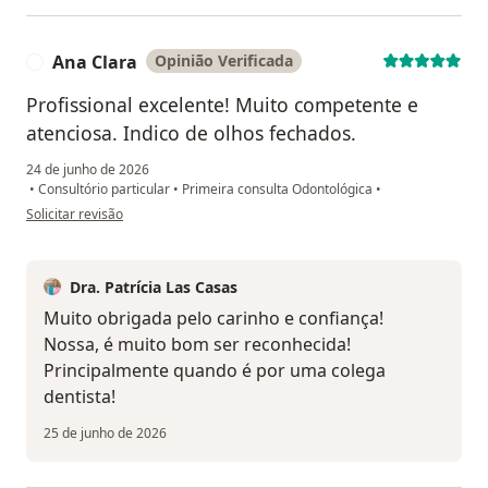
Ana Clara
Opinião Verificada
A
Profissional excelente! Muito competente e
atenciosa. Indico de olhos fechados.
24 de junho de 2026
•
Consultório particular
•
Primeira consulta Odontológica
•
na opinião do utilizador Ana Clara
Solicitar revisão
Dra. Patrícia Las Casas
Muito obrigada pelo carinho e confiança!
Nossa, é muito bom ser reconhecida!
Principalmente quando é por uma colega
dentista!
25 de junho de 2026