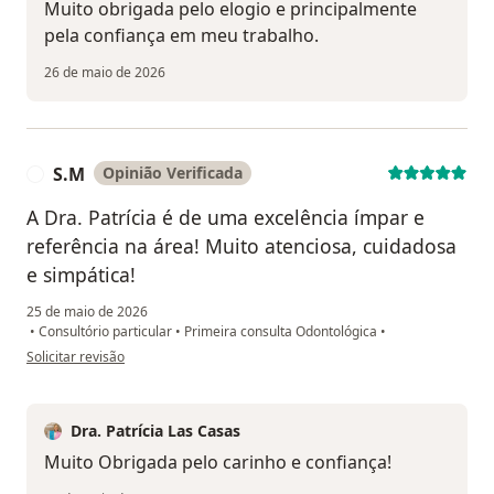
Muito obrigada pelo elogio e principalmente
pela confiança em meu trabalho.
26 de maio de 2026
S.M
Opinião Verificada
S
A Dra. Patrícia é de uma excelência ímpar e
referência na área! Muito atenciosa, cuidadosa
e simpática!
25 de maio de 2026
•
Consultório particular
•
Primeira consulta Odontológica
•
na opinião do utilizador S.M
Solicitar revisão
Dra. Patrícia Las Casas
Muito Obrigada pelo carinho e confiança!