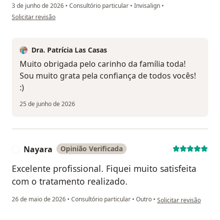
3 de junho de 2026
•
Consultório particular
•
Invisalign
•
na opinião do utilizador Marina
Solicitar revisão
Dra. Patrícia Las Casas
Muito obrigada pelo carinho da família toda!
Sou muito grata pela confiança de todos vocês!
:)
25 de junho de 2026
Nayara
Opinião Verificada
N
Excelente profissional. Fiquei muito satisfeita
com o tratamento realizado.
na opinião do utilizad
26 de maio de 2026
•
Consultório particular
•
Outro
•
Solicitar revisão