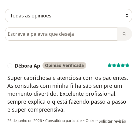
Pesquisar em opiniões
Débora Ap
Opinião Verificada
D
Super caprichosa e atenciosa com os pacientes.
As consultas com minha filha são sempre um
momento divertido. Excelente profissional,
sempre explica o q está fazendo,passo a passo
e super compreensiva.
na opinião do utilizad
26 de junho de 2026
•
Consultório particular
•
Outro
•
Solicitar revisão