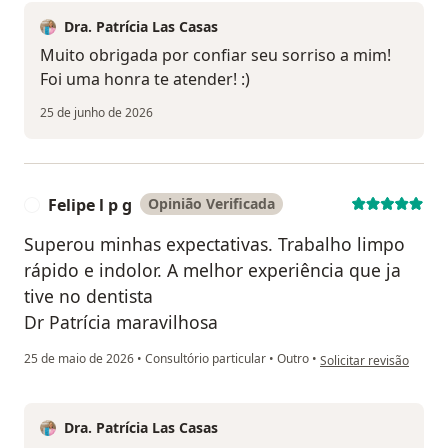
Dra. Patrícia Las Casas
Muito obrigada por confiar seu sorriso a mim!
Foi uma honra te atender! :)
25 de junho de 2026
Felipe l p g
Opinião Verificada
F
Superou minhas expectativas. Trabalho limpo
rápido e indolor. A melhor experiência que ja
tive no dentista
Dr Patrícia maravilhosa
na opinião do utilizador
25 de maio de 2026
•
Consultório particular
•
Outro
•
Solicitar revisão
Dra. Patrícia Las Casas