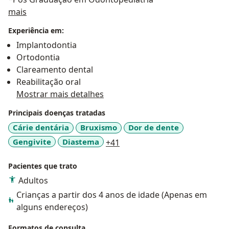
Sobre mim
mais
Experiência em:
Implantodontia
Ortodontia
Clareamento dental
Reabilitação oral
Mostrar mais detalhes
Principais doenças tratadas
Cárie dentária
Bruxismo
Dor de dente
a11y_sr_more_diseases
Gengivite
Diastema
+41
Pacientes que trato
Adultos
Crianças a partir dos 4 anos de idade (Apenas em
alguns endereços)
Formatos de consulta