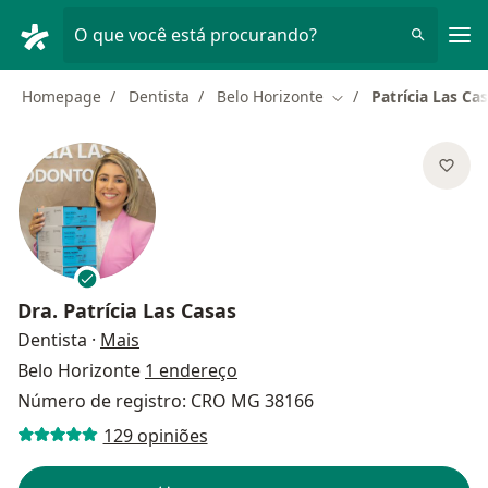
Men
O que você está procurando?
Homepage
Dentista
Belo Horizonte
Patrícia Las Ca
Mudar de cidade
Dra.
Patrícia Las Casas
sobre as especializações
Dentista
·
Mais
Belo Horizonte
1 endereço
Número de registro: CRO MG 38166
129 opiniões