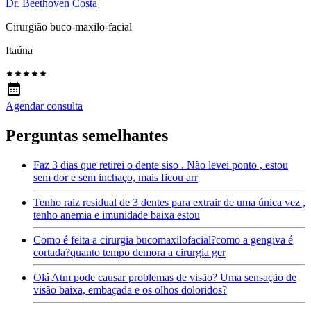
Dr. Beethoven Costa
Cirurgião buco-maxilo-facial
Itaúna
Agendar consulta
Perguntas semelhantes
Faz 3 dias que retirei o dente siso . Não levei ponto , estou
sem dor e sem inchaço, mais ficou arr
Tenho raiz residual de 3 dentes para extrair de uma única vez ,
tenho anemia e imunidade baixa estou
Como é feita a cirurgia bucomaxilofacial?como a gengiva é
cortada?quanto tempo demora a cirurgia ger
Olá Atm pode causar problemas de visão? Uma sensação de
visão baixa, embaçada e os olhos doloridos?