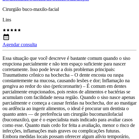
Cirurgião buco-maxilo-facial
Lins
Agendar consulta
Essa situação que você descreve é bastante comum quando o siso
erupciona parcialmente e não tem espaço suficiente para nascer
corretamente. Isso pode levar a dois problemas principais:
Traumatismo crônico na bochecha – O dente encosta ou raspa
constantemente na mucosa, causando lesões e dor; Inflamação na
gengiva ao redor do siso (pericoronarite) – É comum em dentes
parcialmente erupcionados, pois restos de alimentos e bactérias se
acumulam com facilidade nessa região. Quando o siso nasce apenas
parcialmente e começa a causar feridas na bochecha, dor ao mastigar
ou ardência ao ingerir alimentos, o ideal é procurar um dentista o
quanto antes — de preferência um cirurgião bucomaxilofacial
(bucomaxilo), que é o especialista mais indicado para avaliar casos
como esse. Quanto mais cedo for feita a avaliação, menor o risco de
infecções, inflamações mais graves ou complicações futuras.
Embora medidas locais possam oferecer algum alívio temporário,