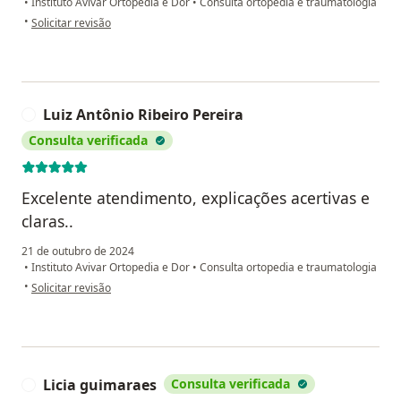
•
Instituto Avivar Ortopedia e Dor
•
Consulta ortopedia e traumatologia
na opinião do utilizador Patricio
•
Solicitar revisão
Luiz Antônio Ribeiro Pereira
L
Consulta verificada
Excelente atendimento, explicações acertivas e
claras..
21 de outubro de 2024
•
Instituto Avivar Ortopedia e Dor
•
Consulta ortopedia e traumatologia
na opinião do utilizador Luiz Antônio Ribeiro Pereira
•
Solicitar revisão
Licia guimaraes
Consulta verificada
L