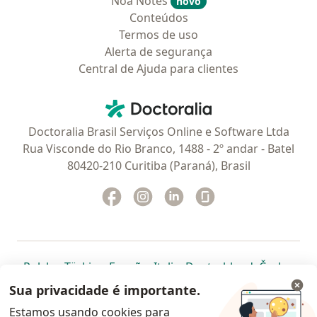
Noa Notes
novo
Conteúdos
Termos de uso
Alerta de segurança
Central de Ajuda para clientes
Contato
Doctoralia - Homepage
Doctoralia Brasil Serviços Online e Software Ltda
Rua Visconde do Rio Branco, 1488 - 2º andar - Batel
80420-210 Curitiba (Paraná), Brasil
Facebook
abre num novo separador
Instagram
abre num novo separador
Linkedin
abre num novo separad
Glassdoor
abre num novo se
abre num novo separador
abre num novo separador
abre num novo separador
abre num novo separado
abre num n
abre
Polska
,
Türkiye
,
España
,
Italia
,
Deutschland
,
Česko
,
abre num novo separador
abre num novo separador
abre num novo separador
abre num novo separa
abre num no
abre n
Portugal
,
México
,
Chile
,
Brasil
,
Argentina
,
Perú
,
Sua privacidade é importante.
abre num novo separad
Colombia
Estamos usando cookies para