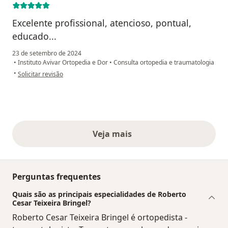
Excelente profissional, atencioso, pontual,
educado...
23 de setembro de 2024
•
Instituto Avivar Ortopedia e Dor
•
Consulta ortopedia e traumatologia
na opinião do utilizador Licia guimaraes
•
Solicitar revisão
Veja mais
opiniões acima
Perguntas frequentes
Quais são as principais especialidades de Roberto
Cesar Teixeira Bringel?
Roberto Cesar Teixeira Bringel é ortopedista -