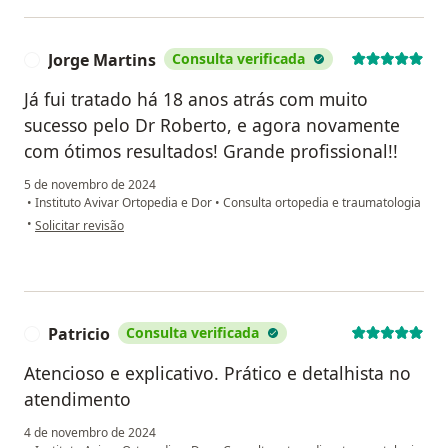
Jorge Martins
Consulta verificada
J
Já fui tratado há 18 anos atrás com muito
sucesso pelo Dr Roberto, e agora novamente
com ótimos resultados! Grande profissional!!
5 de novembro de 2024
•
Instituto Avivar Ortopedia e Dor
•
Consulta ortopedia e traumatologia
na opinião do utilizador Jorge Martins
•
Solicitar revisão
Patricio
Consulta verificada
P
Atencioso e explicativo. Prático e detalhista no
atendimento
4 de novembro de 2024