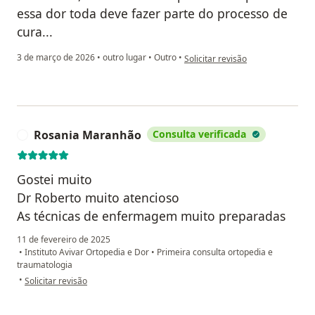
essa dor toda deve fazer parte do processo de
cura...
na opinião do utilizador Paciente
3 de março de 2026
•
outro lugar
•
Outro
•
Solicitar revisão
Rosania Maranhão
Consulta verificada
R
Gostei muito
Dr Roberto muito atencioso
As técnicas de enfermagem muito preparadas
11 de fevereiro de 2025
•
Instituto Avivar Ortopedia e Dor
•
Primeira consulta ortopedia e
traumatologia
na opinião do utilizador Rosania Maranhão
•
Solicitar revisão