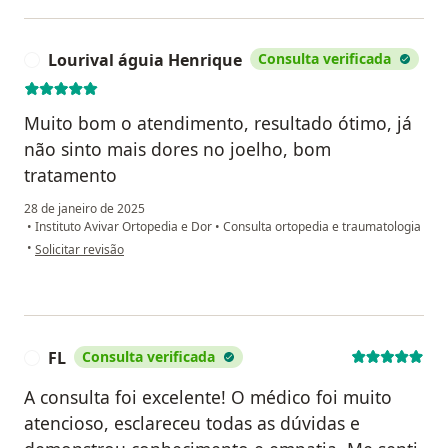
Lourival águia Henrique
Consulta verificada
L
Muito bom o atendimento, resultado ótimo, já
não sinto mais dores no joelho, bom
tratamento
28 de janeiro de 2025
•
Instituto Avivar Ortopedia e Dor
•
Consulta ortopedia e traumatologia
na opinião do utilizador Lourival águia Henrique
•
Solicitar revisão
FL
Consulta verificada
F
A consulta foi excelente! O médico foi muito
atencioso, esclareceu todas as dúvidas e