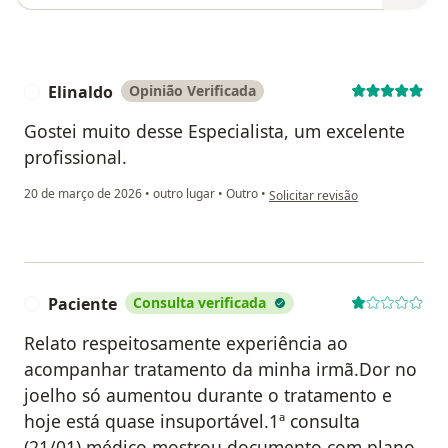
Elinaldo
Opinião Verificada
E
Gostei muito desse Especialista, um excelente
profissional.
na opinião do utilizador Elinaldo
20 de março de 2026
•
outro lugar
•
Outro
•
Solicitar revisão
Paciente
Consulta verificada
P
Relato respeitosamente experiência ao
acompanhar tratamento da minha irmã.Dor no
joelho só aumentou durante o tratamento e
hoje está quase insuportável.1ª consulta
(21/01),médico mostrou documento com plano