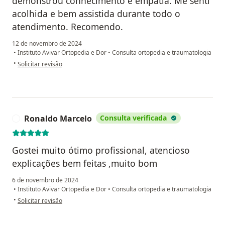
demonstrou conhecimento e empatia. Me senti
acolhida e bem assistida durante todo o
atendimento. Recomendo.
12 de novembro de 2024
•
Instituto Avivar Ortopedia e Dor
•
Consulta ortopedia e traumatologia
na opinião do utilizador FL
•
Solicitar revisão
Ronaldo Marcelo
Consulta verificada
R
Gostei muito ótimo profissional, atencioso
explicações bem feitas ,muito bom
6 de novembro de 2024
•
Instituto Avivar Ortopedia e Dor
•
Consulta ortopedia e traumatologia
na opinião do utilizador Ronaldo Marcelo
•
Solicitar revisão