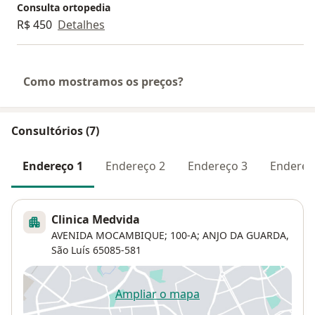
Consulta ortopedia
R$ 450
Detalhes
Como mostramos os preços?
Consultórios (7)
Endereço 1
Endereço 2
Endereço 3
Endereç
Clinica Medvida
AVENIDA MOCAMBIQUE; 100-A; ANJO DA GUARDA,
São Luís
65085-581
Ampliar o mapa
abre num novo separador