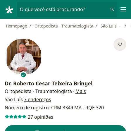
Men
O que você está procurando?
Homepage
Ortopedista - Traumatologista
São Luís
Mudar
Dr.
Roberto Cesar Teixeira Bringel
sobre as especializa
Ortopedista - Traumatologista
·
Mais
São Luís
7 endereços
Número de registro: CRM 3349 MA - RQE 320
27 opiniões