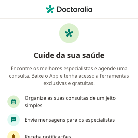
Men
Sagrada Família Saúde • São Roque, São Paulo SP
Filtros
Convênio:
Sagrada Família S
Médicos Sagrada Família Saúde em São
Cuide da sua saúde
Roque
Encontre os melhores especialistas e agende uma
consulta. Baixe o App e tenha acesso a ferramentas
Qual especialização você está procurando?
exclusivas e gratuitas.
Dermatologista
Otorrino
Angiologista
Organize as suas consultas de um jeito
simples
Envie mensagens para os especialistas
Receba notificações