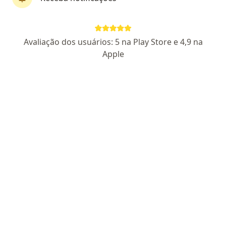
Dr. Pedro Henrique Serafim
Avaliação dos usuários: 5 na Play Store e 4,9 na
·
Mais
Urologista
Apple
587 opiniões
CRM SP 134637
RQE Nº: 46635
Pacientes fiéis
Rua Santana 348, São Roque
•
Mapa
Ativa Saúde
Aceita Sagrada Família Saúde
Consulta Urologia
Esse especialista não oferece agendamento online para esse endereço.
Solicite um atendimento