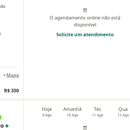
 do
O agendamento online não está
disponível
5
Solicite um atendimento
eiro
•
Mapa
R$ 350
Hoje
Amanhã
Ter,
Qua
9 Ago
10 Ago
11 Ago
12 Ago
l
jo