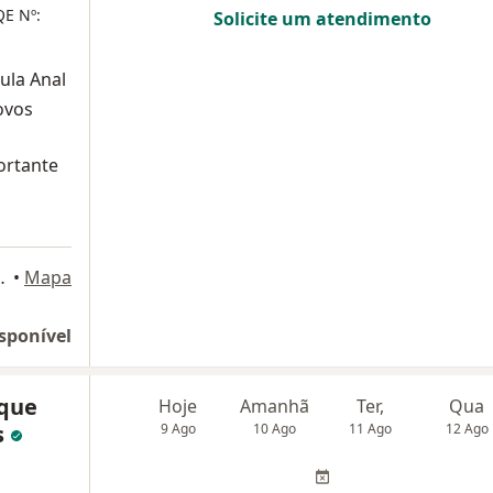
E Nº:
Solicite um atendimento
ula Anal
ovos
ortante
 / 112, Rio de Janeiro
•
Mapa
sponível
ique
Hoje
Amanhã
Ter,
Qua
s
9 Ago
10 Ago
11 Ago
12 Ago