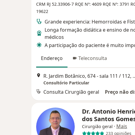
CRM RJ 52.33906-7
RQE Nº: 4609
RQE Nº: 3791
RQ
19622
Grande experiencia: Hemorroidas e Físt
Longa formação didática e ensino de n
médicos
A participação do paciente é muito imp
Endereço
Teleconsulta
R. Jardim Botânico, 674 - sala 111
Consultório Particular
Consulta Cirurgião geral
Preço não di
Dr. Antonio Henr
dos Santos Gome
·
Mais
Cirurgião geral
233 opiniões