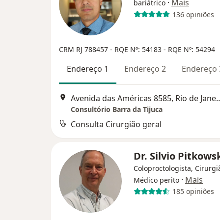
·
Mais
bariátrico
136 opiniões
CRM RJ 788457
- RQE Nº: 54183
- RQE Nº: 54294
Endereço 1
Endereço 2
Endereço 
Avenida das Américas 8585
Consultório Barra da Tijuca
Consulta Cirurgião geral
Dr. Silvio Pitkows
Coloproctologista, Cirurgi
·
Mais
Médico perito
185 opiniões