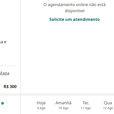
O agendamento online não está
disponível
Solicite um atendimento
sa e
Mapa
R$ 300
o
Hoje
Amanhã
Ter,
Qua
9 Ago
10 Ago
11 Ago
12 Ago