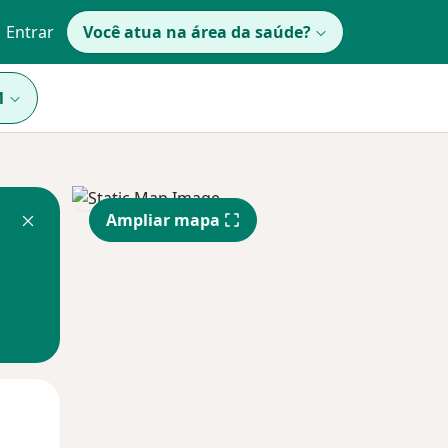
Entrar
Você atua na área da saúde?
1
Ampliar mapa
Qui,
Sex,
Sáb,
13 Ago
14 Ago
15 Ago