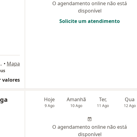
O agendamento online não está
disponível
Solicite um atendimento
 andar térreo sala 148, Rio de Janeiro
•
Mapa
eus
 valores
nga
Hoje
Amanhã
Ter,
Qua
9 Ago
10 Ago
11 Ago
12 Ago
O agendamento online não está
disponível