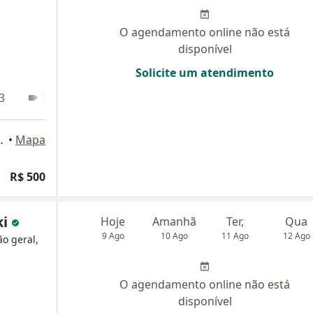
O agendamento online não está
disponível
Solicite um atendimento
3
Teleconsulta
, Rio de Janeiro
•
Mapa
R$ 500
ki
Hoje
Amanhã
Ter,
Qua
9 Ago
10 Ago
11 Ago
12 Ago
ão geral,
O agendamento online não está
disponível