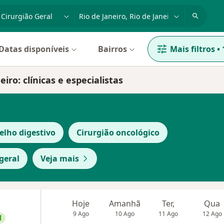
dade, doença ou nome
cidade ou região
Datas disponíveis
Bairros
Mais filtros
•
iro: clínicas e especialistas
elho digestivo
Cirurgião oncológico
geral
Veja mais
Hoje
Amanhã
Ter,
Qua
9 Ago
10 Ago
11 Ago
12 Ago
l