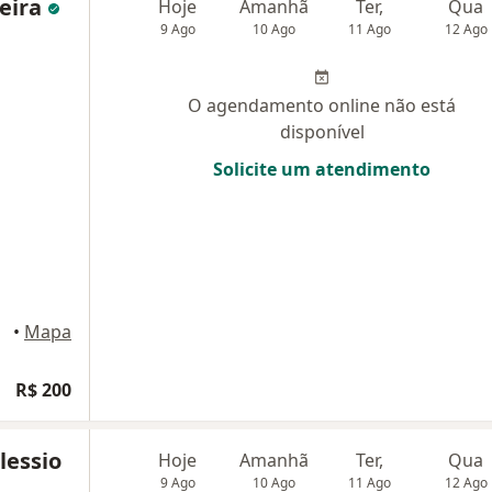
reira
Hoje
Amanhã
Ter,
Qua
9 Ago
10 Ago
11 Ago
12 Ago
O agendamento online não está
disponível
Solicite um atendimento
riti
•
Mapa
R$ 200
lessio
Hoje
Amanhã
Ter,
Qua
9 Ago
10 Ago
11 Ago
12 Ago