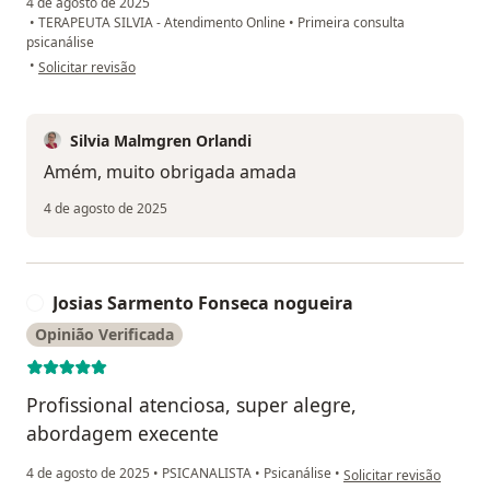
4 de agosto de 2025
•
TERAPEUTA SILVIA - Atendimento Online
•
Primeira consulta
psicanálise
na opinião do utilizador Ana
•
Solicitar revisão
Silvia Malmgren Orlandi
Amém, muito obrigada amada
4 de agosto de 2025
Josias Sarmento Fonseca nogueira
J
Opinião Verificada
Profissional atenciosa, super alegre,
abordagem execente
na opinião do utilizado
4 de agosto de 2025
•
PSICANALISTA
•
Psicanálise
•
Solicitar revisão