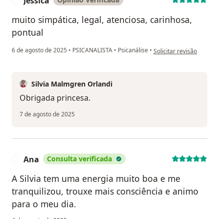
Jéssica
J
muito simpática, legal, atenciosa, carinhosa,
pontual
na opinião do utilizador 
6 de agosto de 2025
•
PSICANALISTA
•
Psicanálise
•
Solicitar revisão
Silvia Malmgren Orlandi
Obrigada princesa.
7 de agosto de 2025
Ana
Consulta verificada
A
A Silvia tem uma energia muito boa e me
tranquilizou, trouxe mais consciência e animo
para o meu dia.