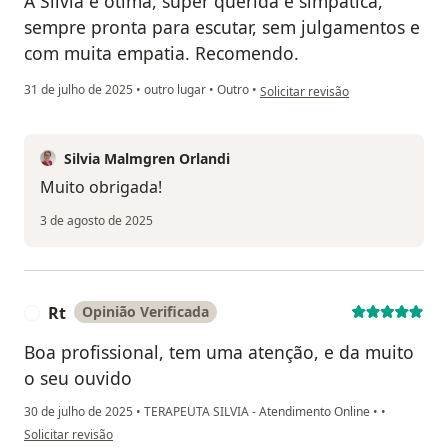
A Silvia é ótima, super querida e simpática,
sempre pronta para escutar, sem julgamentos e
com muita empatia. Recomendo.
na opinião do utilizador T.B.D.
31 de julho de 2025
•
outro lugar
•
Outro
•
Solicitar revisão
Silvia Malmgren Orlandi
Muito obrigada!
3 de agosto de 2025
Rt
Opinião Verificada
R
Boa profissional, tem uma atenção, e da muito
o seu ouvido
30 de julho de 2025
•
TERAPEUTA SILVIA - Atendimento Online
•
•
na opinião do utilizador Rt
Solicitar revisão