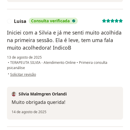
Luisa
Consulta verificada
L
Iniciei com a Silvia e já me senti muito acolhida
na primeira sessão. Ela é leve, tem uma fala
muito acolhedora! IndicoB
13 de agosto de 2025
•
TERAPEUTA SILVIA - Atendimento Online
•
Primeira consulta
psicanálise
na opinião do utilizador Luisa
•
Solicitar revisão
Silvia Malmgren Orlandi
Muito obrigada querida!
14 de agosto de 2025