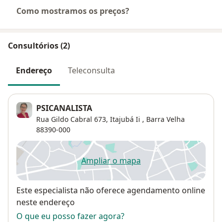
Como mostramos os preços?
Consultórios (2)
Endereço
Teleconsulta
PSICANALISTA
Rua Gildo Cabral 673,
Itajubá Ii
,
Barra Velha
88390-000
Ampliar o mapa
abre num novo separador
Disponibilidade
Este especialista não oferece agendamento online
neste endereço
O que eu posso fazer agora?