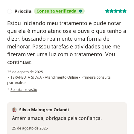
Priscila
Consulta verificada
P
Estou iniciando meu tratamento e pude notar
que ela é muito atenciosa e ouve o que tenho a
dizer, buscando realmente uma forma de
melhorar. Passou tarefas e atividades que me
fizeram ver uma luz com o tratamento. Vou
continuar.
25 de agosto de 2025
•
TERAPEUTA SILVIA - Atendimento Online
•
Primeira consulta
psicanálise
na opinião do utilizador Priscila
•
Solicitar revisão
Silvia Malmgren Orlandi
Amém amada, obrigada pela confiança.
25 de agosto de 2025