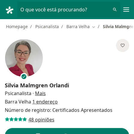
Men
O que você está procurando?
Homepage
Psicanalista
Barra Velha
Silvia Malmgre
Mudar de cidade
Silvia Malmgren Orlandi
sobre as especializações
Psicanalista
·
Mais
Barra Velha
1 endereço
Número de registro: Certificados Apresentados
48 opiniões