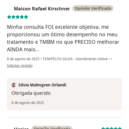
Maicon Rafael Kirschner
Opinião Verificada
M
Minha consulta FOI excelente objetiva, me
proporcionou um ótimo desempenho no meu
tratamento e TMBM no que PRECISO melhorar
AINDA mais...
8 de agosto de 2025
•
TERAPEUTA SILVIA - Atendimento Online
•
•
na opinião do utilizador Maicon Rafael Kirschner
Solicitar revisão
Silvia Malmgren Orlandi
Obrigada querido
8 de agosto de 2025
Opinião Verificada