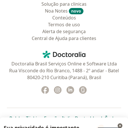
Solução para clinicas
Noa Notes
novo
Conteúdos
Termos de uso
Alerta de segurança
Central de Ajuda para clientes
Contato
Doctoralia - Homepage
Doctoralia Brasil Serviços Online e Software Ltda
Rua Visconde do Rio Branco, 1488 - 2º andar - Batel
80420-210 Curitiba (Paraná), Brasil
Facebook
abre num novo separador
Instagram
abre num novo separador
Linkedin
abre num novo separad
Glassdoor
abre num novo se
abre num novo separador
abre num novo separador
abre num novo separador
abre num novo separado
abre num n
abre
Polska
,
Türkiye
,
España
,
Italia
,
Deutschland
,
Česko
,
abre num novo separador
abre num novo separador
abre num novo separador
abre num novo separa
abre num no
abre n
Portugal
,
México
,
Chile
,
Brasil
,
Argentina
,
Perú
,
Sua privacidade é importante.