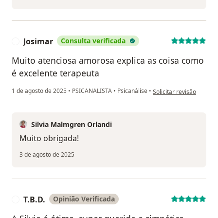
Josimar
Consulta verificada
J
Muito atenciosa amorosa explica as coisa como
é excelente terapeuta
na opinião do utilizador
1 de agosto de 2025
•
PSICANALISTA
•
Psicanálise
•
Solicitar revisão
Silvia Malmgren Orlandi
Muito obrigada!
3 de agosto de 2025
T.B.D.
Opinião Verificada
T