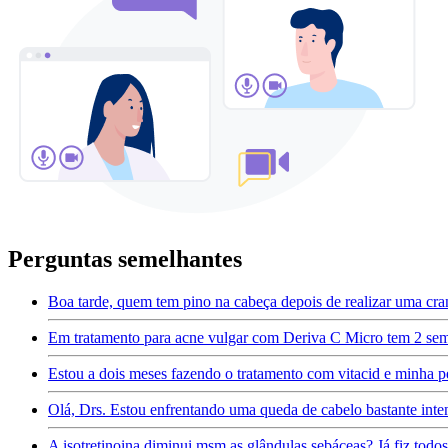
Perguntas semelhantes
Boa tarde, quem tem pino na cabeça depois de realizar uma cran
Em tratamento para acne vulgar com Deriva C Micro tem 2 sema
Estou a dois meses fazendo o tratamento com vitacid e minha p
Olá, Drs. Estou enfrentando uma queda de cabelo bastante inte
A isotretinoina diminui msm as glândulas sebáceas? Já fiz todos