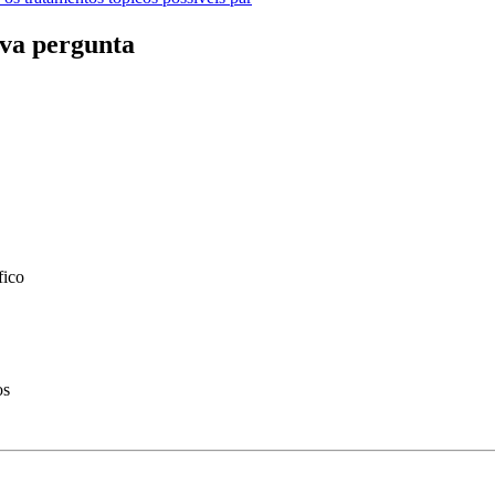
va pergunta
fico
os