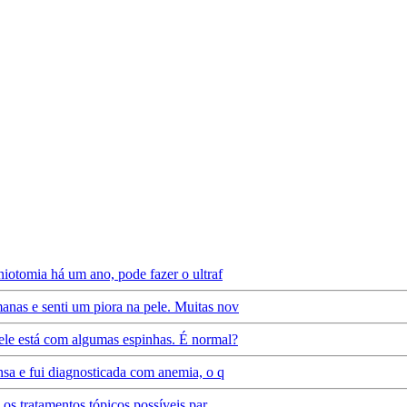
iotomia há um ano, pode fazer o ultraf
nas e senti um piora na pele. Muitas nov
ele está com algumas espinhas. É normal?
nsa e fui diagnosticada com anemia, o q
 os tratamentos tópicos possíveis par