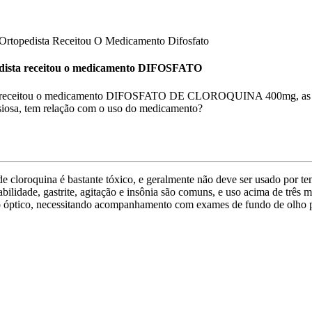
Ortopedista Receitou O Medicamento Difosfato
opedista receitou o medicamento DIFOSFATO
dista receitou o medicamento DIFOSFATO DE CLOROQUINA 400mg, as d
siosa, tem relação com o uso do medicamento?
de cloroquina é bastante tóxico, e geralmente não deve ser usado por te
abilidade, gastrite, agitação e insônia são comuns, e uso acima de três 
ervo óptico, necessitando acompanhamento com exames de fundo de olho 