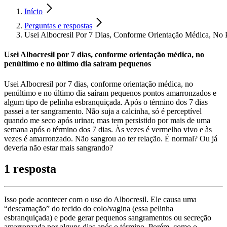
Início
Perguntas e respostas
Usei Albocresil Por 7 Dias, Conforme Orientação Médica, No
Usei Albocresil por 7 dias, conforme orientação médica, no
penúltimo e no último dia saíram pequenos
Usei Albocresil por 7 dias, conforme orientação médica, no
penúltimo e no último dia saíram pequenos pontos amarronzados e
algum tipo de pelinha esbranquiçada. Após o término dos 7 dias
passei a ter sangramento. Não suja a calcinha, só é perceptível
quando me seco após urinar, mas tem persistido por mais de uma
semana após o término dos 7 dias. Às vezes é vermelho vivo e às
vezes é amarronzado. Não sangrou ao ter relação. É normal? Ou já
deveria não estar mais sangrando?
1 resposta
Isso pode acontecer com o uso do Albocresil. Ele causa uma
“descamação” do tecido do colo/vagina (essa pelinha
esbranquiçada) e pode gerar pequenos sangramentos ou secreção
amarronzada por alguns dias após o término. Porém, como o