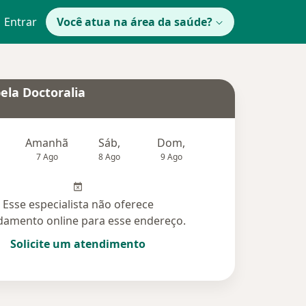
Entrar
Você atua na área da saúde?
ela Doctoralia
Amanhã
Sáb,
Dom,
Segunda-feira
Ter,
7 Ago
8 Ago
9 Ago
10 Ago
11 Ag
Esse especialista não oferece
amento online para esse endereço.
Solicite um atendimento