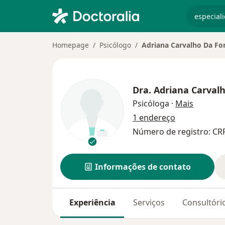
especiali
Homepage
Psicólogo
Adriana Carvalho Da Fo
Dra.
Adriana Carval
sobre as
Psicóloga
·
Mais
1 endereço
Número de registro: CRP
Informações de contato
Experiência
Serviços
Consultóri