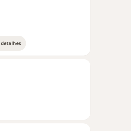
 detalhes
bre a experiência