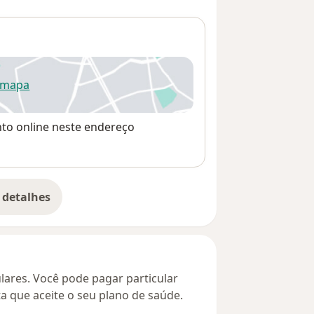
 mapa
re num novo separador
nto online neste endereço
 detalhes
bre o endereço
culares. Você pode pagar particular
ta que aceite o seu plano de saúde.