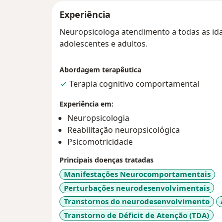
Experiência
Neuropsicologa atendimento a todas as idad
adolescentes e adultos.
Abordagem terapêutica
Terapia cognitivo comportamental
Experiência em:
Neuropsicologia
Reabilitação neuropsicológica
Psicomotricidade
Principais doenças tratadas
Manifestações Neurocomportamentais
Perturbações neurodesenvolvimentais
Transtornos do neurodesenvolvimento
Transtorno de Déficit de Atenção (TDA)