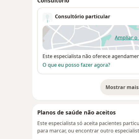
Consultório
Consultório particular
Ampliar o
ab
Disponibilidade
Este especialista não oferece agendame
O que eu posso fazer agora?
Mostrar mais
so
Planos de saúde não aceitos
Este especialista só aceita pacientes parti
para marcar, ou encontrar outro especialis