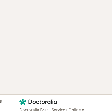
Contato
Doctoralia - Homepage
as
Doctoralia Brasil Serviços Online e