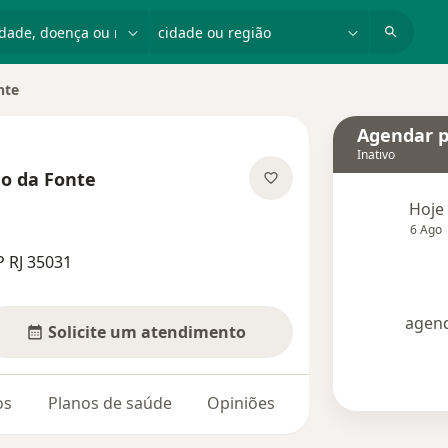
dade, doença ou nome
cidade ou região
nte
Agendar p
Inativo
ho da Fonte
 especializações
Hoje
6 Ago
 RJ 35031
agend
Solicite um atendimento
os
Planos de saúde
Opiniões