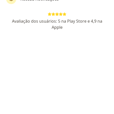
Dra. Marina Amoroso
·
Mais
Alergista
Avaliação dos usuários: 5 na Play Store e 4,9 na
282 opiniões
Apple
CRM: 150288-SP - RQE Nº: 63043 - RQE Nº: 52489
Rua Doutor Jorge Ferreira da Motta 79, Taubaté
•
Mapa
Clínica Leve Vida Vacinas Taubaté
Consulta de Alergia e Imunologia (adultos e crianças)
R$ 450
Esse especialista não oferece agendamento online para esse endereço.
Solicite um atendimento