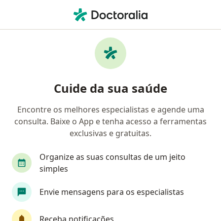
Men
Alergista • Taubaté, São Paulo SP
Filtros
Convênio
Mapa
Alergistas em Taubaté
Cuide da sua saúde
Encontre os melhores especialistas e agende uma
Qual é o seu convênio?
consulta. Baixe o App e tenha acesso a ferramentas
Amafresp (Afresp)
exclusivas e gratuitas.
Organize as suas consultas de um jeito
simples
Envie mensagens para os especialistas
Receba notificações