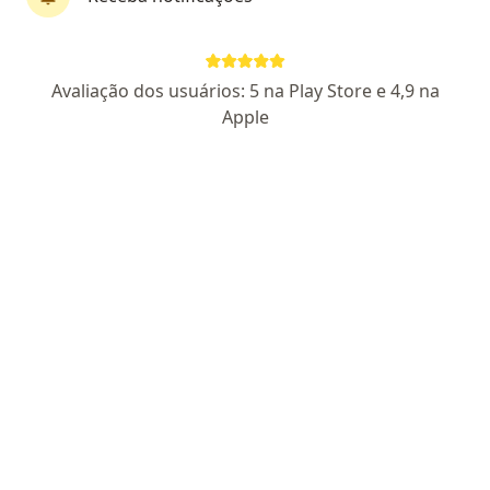
Rua General Camara, 70, Carazinho
•
Mapa
Hospital Comunitario de Carazinho
Nenhum profissional neste centro médico tem consultas disponíveis
Avaliação dos usuários: 5 na Play Store e 4,9 na
Mostrar perfil
Apple
Unimed Regiao Da Producao Carazinho
·
Mais
Anestesiologista, Cardiologista, Médico clínico geral
Avenida Patria, 823 / Sala 04, Carazinho
•
Mapa
Unimed Regiao Da Producao Carazinho
Nenhum profissional neste centro médico tem consultas disponíveis