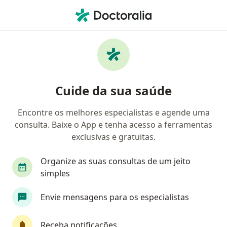
Men
Anestesiologista • Cidade Alta, Carazinho, Rio Grande do Sul RS
Filtros
Mapa
Anestesiologistas em Cidade Alta,
Cuide da sua saúde
Carazinho
Encontre os melhores especialistas e agende uma
consulta. Baixe o App e tenha acesso a ferramentas
exclusivas e gratuitas.
Organize as suas consultas de um jeito
simples
Hospital Comunitario de Carazinho
Envie mensagens para os especialistas
·
Mais
Anestesiologista, Oncologista, Cardiologista
Receba notificações