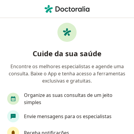
Men
Angiologista • Belém do Pará, Pará PA
Filtros
Convênio:
Bradesco Saúde
Angiologistas Bradesco Saúde em Belém do
Cuide da sua saúde
Pará
Encontre os melhores especialistas e agende uma
consulta. Baixe o App e tenha acesso a ferramentas
exclusivas e gratuitas.
Organize as suas consultas de um jeito
simples
Dr. Flavio Macêdo
Envie mensagens para os especialistas
·
Mais
Angiologista, Cirurgião vascular
121 opiniões
Receba notificações