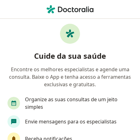
Men
Angiologista • Praia Grande, São Paulo SP
Filtros
Convênio
Mapa
Angiologistas em Praia Grande
Cuide da sua saúde
Encontre os melhores especialistas e agende uma
Qual é o seu convênio?
consulta. Baixe o App e tenha acesso a ferramentas
exclusivas e gratuitas.
Organize as suas consultas de um jeito
simples
Envie mensagens para os especialistas
Dra. Mayara Gabriela Dos Anjos Moura
Receba notificações