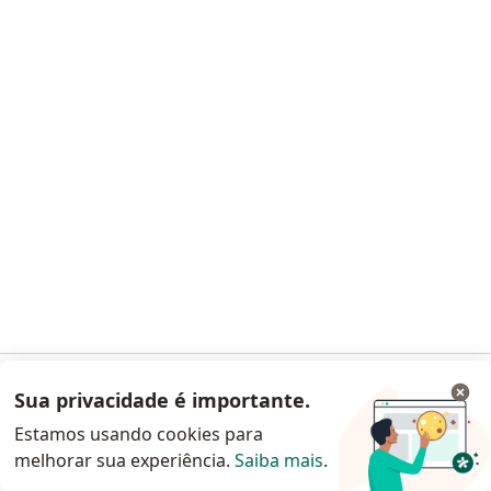
Clinapa Servicos Medicos
·
Mais
Angiologista, Cirurgião vascular, Generalista
Avenida Bras de Pina - 1010, Rio de Janeiro
•
Mapa
Clinapa Servicos Medicos
Nenhum profissional neste centro médico tem consultas disponíveis
Sua privacidade é importante.
Acessar App
Mostrar perfil
Estamos usando cookies para
melhorar sua experiência.
Saiba mais
.
Continuar pelo site da Doctoralia