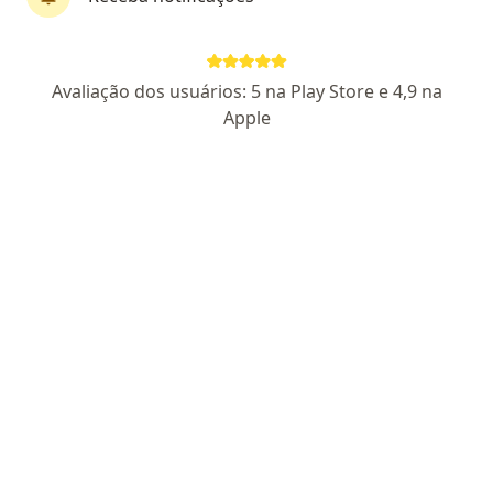
Paula Marques Brandão De Albuquerque
Avaliação dos usuários: 5 na Play Store e 4,9 na
Apple
Angiologista
20 opiniões
CRM-RJ 521006940
Avenida Brás de Pina 550, Rio de Janeiro
•
Mapa
Clínica Popular Rt Médicos
Consulta angiologia
R$ 140
Esse especialista não oferece agendamento online para esse endereço.
Solicite um atendimento