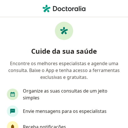
Men
Angiologista • Penha Circular, Rio de Janeiro, Rio de Janeiro RJ
Filtros
• 1
Convênio
Mapa
Angiologistas em Penha Circular, Rio de
Cuide da sua saúde
Janeiro
Encontre os melhores especialistas e agende uma
consulta. Baixe o App e tenha acesso a ferramentas
Qual é o seu convênio?
exclusivas e gratuitas.
Unimed
Bradesco Saúde
Sul América Saú
Organize as suas consultas de um jeito
simples
Envie mensagens para os especialistas
Receba notificações