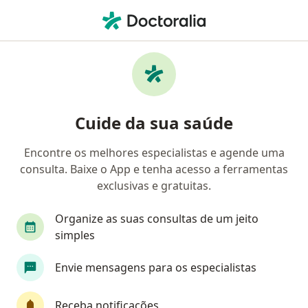
Men
Angiologista • Federação, Salvador, Bahia BA
Filtros
• 1
Convênio
Mapa
Angiologistas em Federação, Salvador
Cuide da sua saúde
Encontre os melhores especialistas e agende uma
Qual é o seu convênio?
consulta. Baixe o App e tenha acesso a ferramentas
Unimed
Bradesco Saúde
Sul América Saú
exclusivas e gratuitas.
Organize as suas consultas de um jeito
simples
Envie mensagens para os especialistas
Receba notificações