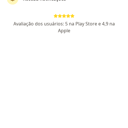
Perfil novo
Pagamento online
Avaliação dos usuários: 5 na Play Store e 4,9 na
Parcelamento disponível
Apple
Dr. Robson Liz Braga Almeida
·
Mais
Urologista, Médico clínico geral
6 opiniões
CRM MG 81932
- RQE 70276
Rua Paracatu 838, Belo Horizonte
•
Mapa
Oncad BH
Aceita Porto Seguro Saúde
Consulta Urologia
Esse especialista não oferece agendamento online para esse endereço.
Solicite um atendimento