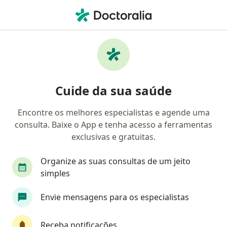
Men
Porto Seguro Saúde • Belo Horizonte, Minas Gerais MG
Filtros
Convênio:
Porto Seguro Saúd
Médicos Porto Seguro Saúde em Belo
Cuide da sua saúde
Horizonte
Encontre os melhores especialistas e agende uma
consulta. Baixe o App e tenha acesso a ferramentas
Qual especialização você está procurando?
exclusivas e gratuitas.
Ginecologista
Cirurgião geral
Ortopedista
Organize as suas consultas de um jeito
simples
Envie mensagens para os especialistas
Receba notificações