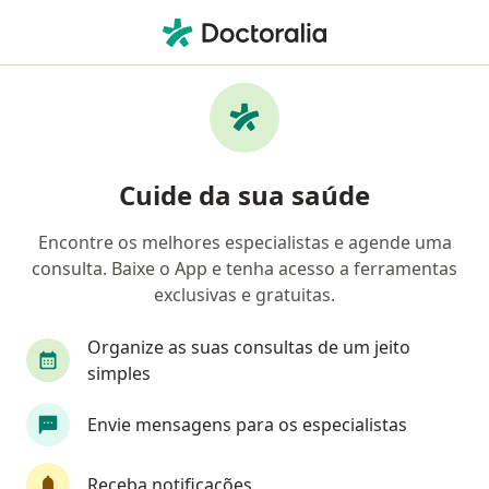
Men
Bacen • Canoas, Rio Grande do Sul RS
Filtros
Convênio:
BACEN
Médicos BACEN em Canoas
Cuide da sua saúde
Encontre os melhores especialistas e agende uma
Qual especialização você está procurando?
consulta. Baixe o App e tenha acesso a ferramentas
Ortopedista - Traumatologista
Ginecologista
exclusivas e gratuitas.
Organize as suas consultas de um jeito
simples
Envie mensagens para os especialistas
Receba notificações