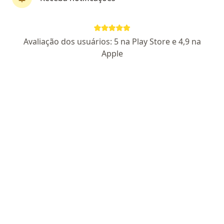
Dr. Antonio Claudio Marques Castilho
·
Mais
Ortopedista - traumatologista
Avaliação dos usuários: 5 na Play Store e 4,9 na
420 opiniões
Apple
CRM RS 18741
RQE RS Nº: 9894
CRM SP 234481
RQE SP Nº:
103830
Tratamento minimamente invasivos de coluna
Terapias regenerativas das articulações
Trat. personalizado,integrativo e multidisciplinar
Pacientes fiéis
Endereço
Teleconsulta
Rua Napoleão Laureano, 331, Canoas
•
Mapa
DR ANTONIO CASTILHO - CANOAS
Aceita BACEN