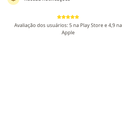
CRM PA 7469
RQE Nº: 4892
Endereço 1
Endereço 2
Avaliação dos usuários: 5 na Play Store e 4,9 na
Avenida Marechal Deodoro da Fonseca, Concórdia do Pará
•
Mapa
Apple
UNI VIDA MED
Consulta Cardiologia
R$ 350
Esse especialista não oferece agendamento online para esse endereço.
Solicite um atendimento