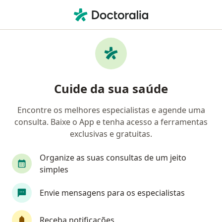
Men
Cardiologista • Concórdia do Pará, Pará PA
Filtros
Mapa
Cardiologistas em Concórdia do Pará
Cuide da sua saúde
Encontre os melhores especialistas e agende uma
consulta. Baixe o App e tenha acesso a ferramentas
exclusivas e gratuitas.
Organize as suas consultas de um jeito
simples
Dr. Raimundo Wagner Coelho
Envie mensagens para os especialistas
Cardiologista
4 opiniões
Receba notificações