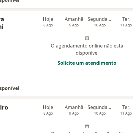
sponível
ra
Hoje
Amanhã
Segunda-feira
Ter,
ni
8 Ago
9 Ago
10 Ago
11 Ago
O agendamento online não está
disponível
Solicite um atendimento
sponível
iro
Hoje
Amanhã
Segunda-feira
Ter,
8 Ago
9 Ago
10 Ago
11 Ago