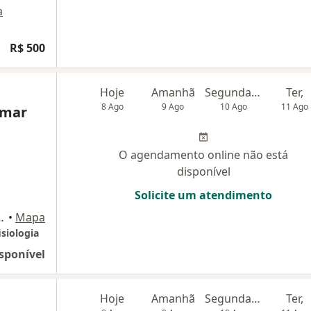
a
R$ 500
Hoje
Amanhã
Segunda-feira
Ter,
8 Ago
9 Ago
10 Ago
11 Ago
Omar
O agendamento online não está
disponível
Solicite um atendimento
tschek, 180, São Paulo
•
Mapa
isiologia
sponível
Hoje
Amanhã
Segunda-feira
Ter,