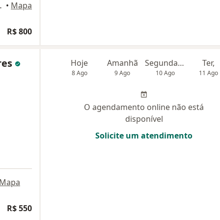
ra César, São Paulo
•
Mapa
R$ 800
ires
Hoje
Amanhã
Segunda-feira
Ter,
8 Ago
9 Ago
10 Ago
11 Ago
O agendamento online não está
disponível
Solicite um atendimento
Mapa
R$ 550