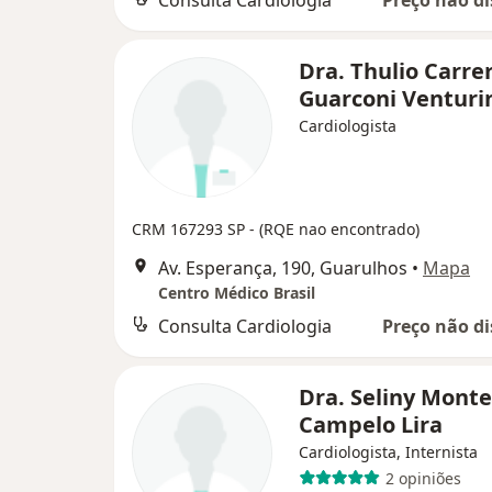
Consulta Cardiologia
Preço não di
Dra. Thulio Carre
Guarconi Venturi
Cardiologista
CRM 167293 SP - (RQE nao encontrado)
Av. Esperança, 190, Guarulhos
•
Mapa
Centro Médico Brasil
Consulta Cardiologia
Preço não di
Dra. Seliny Monte
Campelo Lira
Cardiologista, Internista
2 opiniões