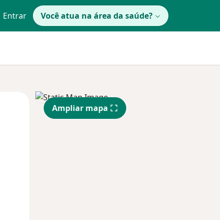
Entrar
Você atua na área da saúde?
Qua
Qui,
Sex,
Ampliar mapa
12 Ago
13 Ago
14 Ago