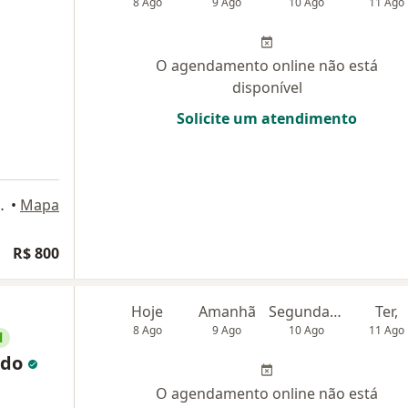
8 Ago
9 Ago
10 Ago
11 Ago
O agendamento online não está
disponível
Solicite um atendimento
o, 965, São Paulo
•
Mapa
R$ 800
Hoje
Amanhã
Segunda-feira
Ter,
8 Ago
9 Ago
10 Ago
11 Ago
l
ido
O agendamento online não está