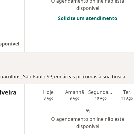
O agendamento online não está
disponível
Solicite um atendimento
sponível
 Guarulhos, São Paulo SP, em áreas próximas à sua busca.
iveira
Hoje
Amanhã
Segunda-feira
Ter,
8 Ago
9 Ago
10 Ago
11 Ago
O agendamento online não está
disponível