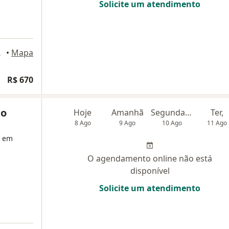
Solicite um atendimento
ão Paulo
•
Mapa
R$ 670
to
Hoje
Amanhã
Segunda-feira
Ter,
8 Ago
9 Ago
10 Ago
11 Ago
a em
O agendamento online não está
disponível
Solicite um atendimento