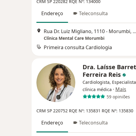
CRM SP 220282
RQE Nº: 134000
Endereço
Teleconsulta
Rua Dr. Luiz Migliano, 1110 - Morumbi, S
Clínica Mental Care Morumbi
Primeira consulta Cardiologia
Dra. Laísse Barre
Ferreira Reis
Cardiologista, Especialist
·
Mais
clínica médica
59 opiniões
CRM SP 220752
RQE Nº: 135831
RQE Nº: 135830
Endereço
Teleconsulta