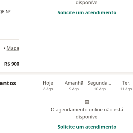
disponível
QE Nº:
Solicite um atendimento
aulo
•
Mapa
R$ 900
Santos
Hoje
Amanhã
Segunda-feira
Ter,
8 Ago
9 Ago
10 Ago
11 Ago
O agendamento online não está
disponível
Solicite um atendimento