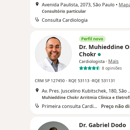
Avenida Paulista, 2073, São Paulo
•
Map
Consultório particular
Consulta Cardiologia
Perfil novo
Dr. Muhieddine 
Chokr
·
Mais
Cardiologista
8 opiniões
CRM SP 127450
- RQE 53113
-RQE 531131
Av. Pres. Juscelino Kubi
Muhieddine Chokr Arritmia Clínica e Eletrof
Primeira consulta Cardiologia
Preço não di
Dr. Gabriel Dodo