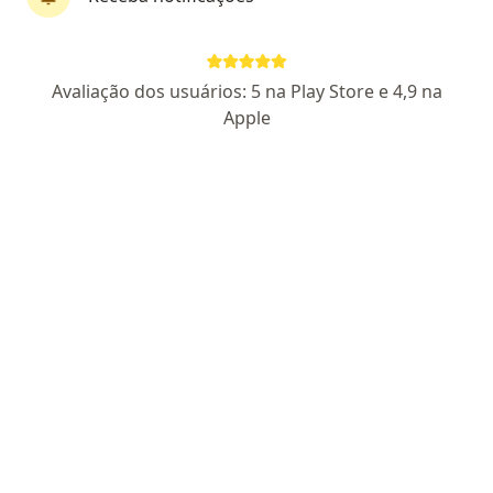
Dr. Reginaldo Passero Jr.
Avaliação dos usuários: 5 na Play Store e 4,9 na
·
Mais
Cardiologista
Apple
CRM-SP 112737
- RQE Nº: 53451
Rua Paraibuna 811, São José dos Campos
•
Mapa
SALUTAR SERVICOS EM MEDICINA RESPIRATORIA LTDA
ECG (eletrocardiograma)
R$ 60
Esse especialista não oferece agendamento online para esse endereço.
Solicite um atendimento