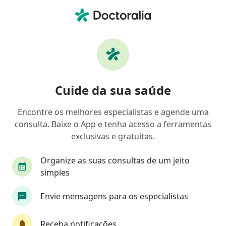
Men
Cardiologista • Jardim Vale Paraiso, São José dos Campos, São Paulo SP
Filtros
• 1
Convênio
Mapa
Cardiologistas em Jardim Vale Paraiso, São
Cuide da sua saúde
José dos Campos
Encontre os melhores especialistas e agende uma
consulta. Baixe o App e tenha acesso a ferramentas
Qual é o seu convênio?
exclusivas e gratuitas.
Unimed
Bradesco Saúde
Sul América Saú
Organize as suas consultas de um jeito
simples
Envie mensagens para os especialistas
Receba notificações