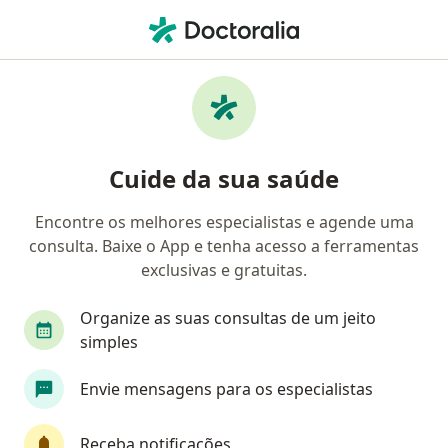
Men
Cardiologista • Jardim Eulalia, Taubaté, São Paulo SP
Filtros
Convênio
Mapa
Cardiologistas em Jardim Eulalia, Taubaté
Cuide da sua saúde
Encontre os melhores especialistas e agende uma
Qual é o seu convênio?
consulta. Baixe o App e tenha acesso a ferramentas
Bradesco Saúde
Sul América Saúde
Amil
exclusivas e gratuitas.
Organize as suas consultas de um jeito
simples
Envie mensagens para os especialistas
Receba notificações