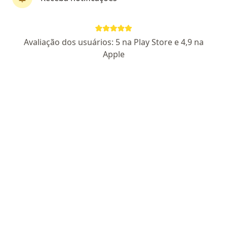
Dr. Constantino Cury Neto
·
Mais
Cardiologista
Avaliação dos usuários: 5 na Play Store e 4,9 na
37 opiniões
Apple
CRM SP 66555
- RQE nao encontrado para (CARDIOLOGISTA)
Endereço 1
Endereço 2
Avenida Professor Walter Thaumaturgo - 640 - casa Jardim das Nações, Taubaté
•
Mapa
Chiba Medical Corporation Medicina Especializada Ltda
Consulta Cardiologia
R$ 250
Esse especialista não oferece agendamento online para esse endereço.
Solicite um atendimento