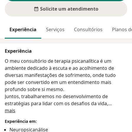
Solicite um atendimento
Experiência
Serviços
Consultórios
Planos d
Experiência
O meu consultório de terapia psicanalítica é um
ambiente dedicado à escuta e ao acolhimento de
diversas manifestações de sofrimento, onde tudo
pode ser convertido em um entendimento mais
profundo sobre si mesmo.
Juntos, trabalharemos no desenvolvimento de
estratégias para lidar com os desafios da vida,
Sobre mim
promovendo o crescimento pessoal e o
mais
autoconhecimento.
Experiência em:
A cada encontro, o consultório se transforma em um
Neuropsicanálise
espaço seguro onde a vulnerabilidade é acolhida e a