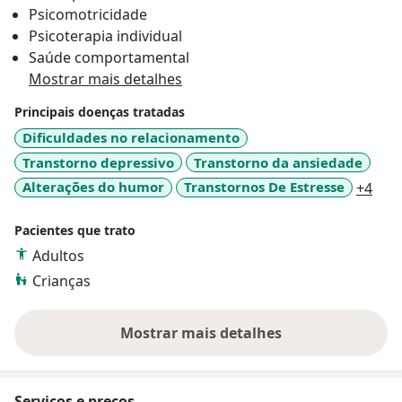
Psicomotricidade
autenticidade é incentivada.
Psicoterapia individual
É um lugar onde se pode encontrar apoio para
Saúde comportamental
superar dificuldades, redescobrir forças internas e
Mostrar mais detalhes
construir um caminho rumo ao bem-estar e à
realização pessoal.
Principais doenças tratadas
Venha, estou a sua espera!
Dificuldades no relacionamento
Transtorno depressivo
Transtorno da ansiedade
a11y
Alterações do humor
Transtornos De Estresse
+4
Pacientes que trato
Adultos
Crianças
Mostrar mais detalhes
sobre a experiência
Serviços e preços