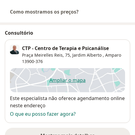
Como mostramos os preços?
Consultório
CTP - Centro de Terapia e Psicanálise
Praça Meirelles Reis, 75,
Jardim Alberto
,
Amparo
13900-376
Ampliar o mapa
abre num novo separador
Disponibilidade
Este especialista não oferece agendamento online
neste endereço
O que eu posso fazer agora?