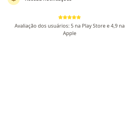
Não encontramos nenhum Cirurgião
bariátrico - Goiânia, Goiás GO
Tente remover alguns filtros:
Avaliação dos usuários: 5 na Play Store e 4,9 na
Apple
Planos de Saúde
Homepage
Cirurgião Bariátrico
Goiânia
Mudar de cidade
Mudar de cida
Ams Petrobrás
Mudar de cidade
Serviço
Privacidade e cookies
Privacidade para profissionais não cadastrados
Sobre nós