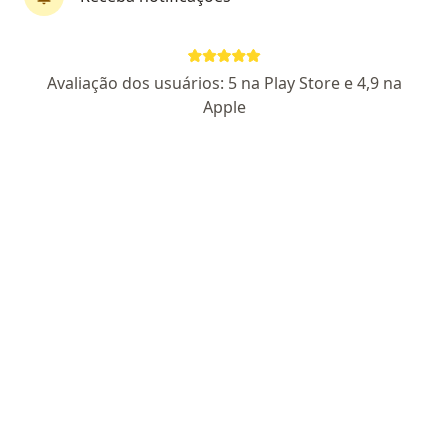
Não encontramos nenhum Cirurgião
bariátrico - Porto Alegre, Rio Grande do Sul
RS
Avaliação dos usuários: 5 na Play Store e 4,9 na
Tente remover alguns filtros:
Apple
Planos de Saúde
Homepage
Cirurgião Bariátrico
Porto Alegre
Mudar de cidade
Golden Cross
Mudar de cidade
Serviço
Privacidade e cookies
Privacidade para profissionais não cadastrados